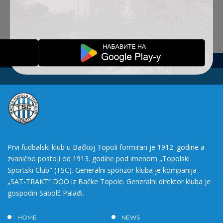
Prvi fudbalski klub u Bačkoj Topoli formiran je 1912. godine a
zvanično postoji od 1913. godine pod imenom „Topolski
Sportski Club" (TSC). Generalni sponzor kluba je kompanija
„SAT-TRAKT” DOO iz Bačke Topole. Generalni direktor kluba je
gospodin Sabolč Palađi.
HOME
NEWS