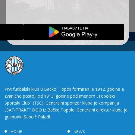
Prvi fudbalski klub u Bačkoj Topoli formiran je 1912. godine a
zvanično postoji od 1913. godine pod imenom „Topolski
Sportski Club" (TSC). Generalni sponzor kluba je kompanija
„SAT-TRAKT” DOO iz Bačke Topole. Generalni direktor kluba je
gospodin Sabolč Palađi.
HOME
NEWS