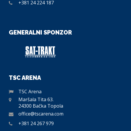
+381 24 224 187
GENERALNI SPONZOR
TSC ARENA
TSC Arena
Maršala Tita 63.
24300 Bačka Topola
office@tscarena.com
+381 24 267 979