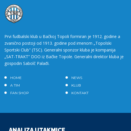
Prvi fudbalski klub u Bačkoj Topoli formiran je 1912. godine a
zvanično postoji od 1913. godine pod imenom „Topolski
Sportski Club" (TSC). Generalni sponzor kluba je kompanija
„SAT-TRAKT” DOO iz Bačke Topole. Generalni direktor kluba je
gospodin Sabolč Palađi.
HOME
NEWS
A TIM
KLUB
FAN SHOP
KONTAKT
ANALIZA UTAKMICE