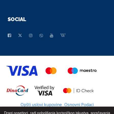
SOCIAL
Opšti uslovi kupovine
Osnovni Podaci
Dragi posetioci, radi poboljšanja korisničkog iskustva, sprečavanja