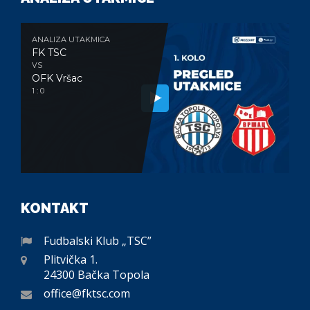
ANALIZA UTAKMICA
FK TSC
VS
OFK Vršac
1 : 0
KONTAKT
Fudbalski Klub „TSC”
Plitvička 1.
24300 Bačka Topola
office@fktsc.com