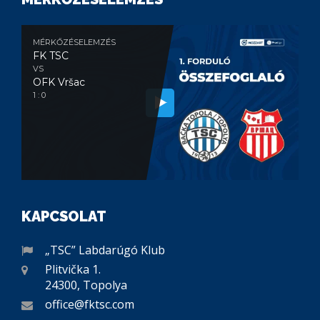
MÉRKŐZÉSELEMZÉS
FK TSC
VS
OFK Vršac
1 : 0
KAPCSOLAT
„TSC” Labdarúgó Klub
Plitvička 1.
24300, Topolya
office@fktsc.com