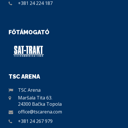
+381 24 224 187
FŐTÁMOGATÓ
TSC ARENA
TSC Arena
Maršala Tita 63.
24300 Bačka Topola
office@tscarena.com
+381 24 267 979