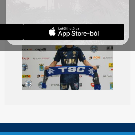
érkezik hozzánk, sárkányból oroszlán lesz. Isten
hozott a TSC családban!