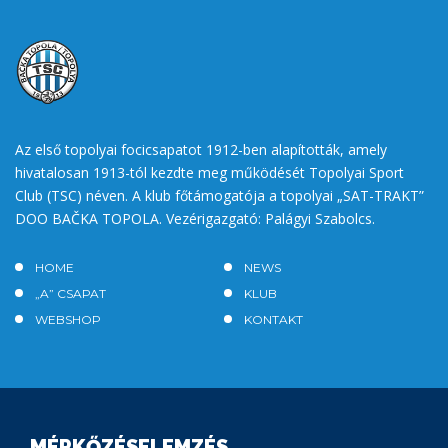
Az első topolyai focicsapatot 1912-ben alapították, amely
hivatalosan 1913-tól kezdte meg működését Topolyai Sport
Club (TSC) néven. A klub főtámogatója a topolyai „SAT-TRAKT”
DOO BAČKA TOPOLA. Vezérigazgató: Palágyi Szabolcs.
HOME
NEWS
„A” CSAPAT
KLUB
WEBSHOP
KONTAKT
MÉRKŐZÉSELEMZÉS