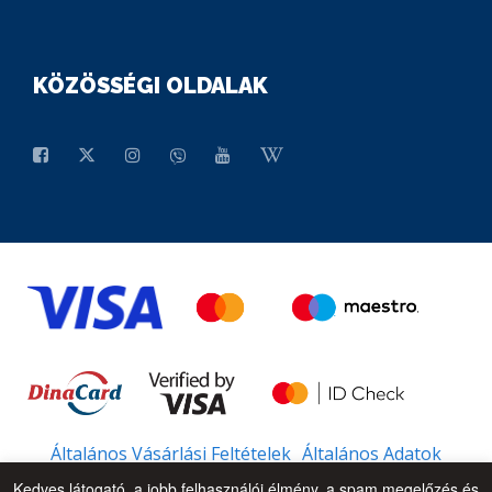
KÖZÖSSÉGI OLDALAK
Általános Vásárlási Feltételek
Általános Adatok
Kedves látogató, a jobb felhasználói élmény, a spam megelőzés és