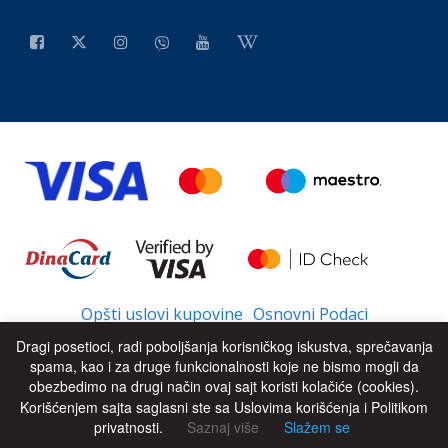
Opšti uslovi kupovine
Osnovni Podaci
Dragi posetioci, radi poboljšanja korisničkog iskustva, sprečavanja
spama, kao i za druge funkcionalnosti koje ne bismo mogli da
obezbedimo na drugi način ovaj sajt koristi kolačiće (cookies).
© 2026 - All Rights Reserved
UP
Korišćenjem sajta saglasni ste sa Uslovima korišćenja i Politikom
privatnosti.
Saznaj više
Slažem se