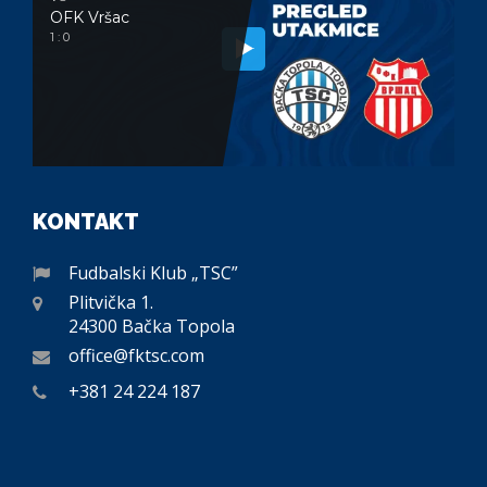
OFK Vršac
1 : 0
KONTAKT
Fudbalski Klub „TSC”
Plitvička 1.
24300 Bačka Topola
office@fktsc.com
+381 24 224 187