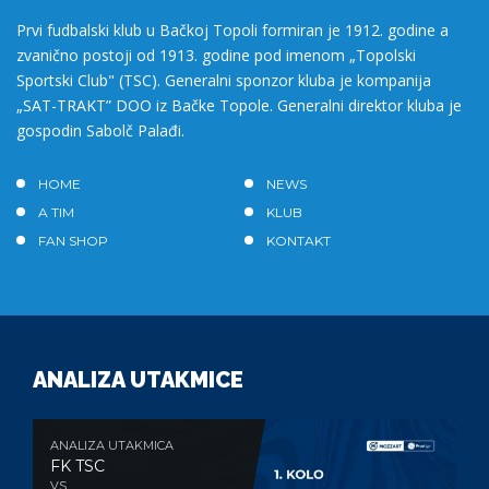
Prvi fudbalski klub u Bačkoj Topoli formiran je 1912. godine a
zvanično postoji od 1913. godine pod imenom „Topolski
Sportski Club" (TSC). Generalni sponzor kluba je kompanija
„SAT-TRAKT” DOO iz Bačke Topole. Generalni direktor kluba je
gospodin Sabolč Palađi.
HOME
NEWS
A TIM
KLUB
FAN SHOP
KONTAKT
ANALIZA UTAKMICE
ANALIZA UTAKMICA
FK TSC
VS