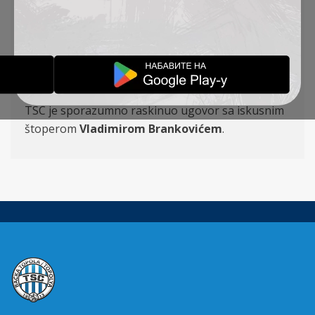
U ovom prelaznom roku TSC je sporazumno
raskinuo ugovor sa
Ersanom Rovčaninom
.
Vasilije Đurić
(21) je drugo pojačanje TSC-a u
zimskom prelaznom roku!
Mladi vezni igrač stiže iz ekipe Sinđelića.
TSC je sporazumno raskinuo ugovor sa iskusnim
štoperom
Vladimirom Brankovićem
.