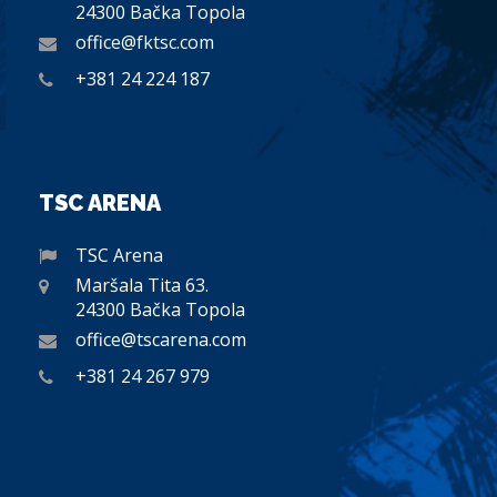
24300 Bačka Topola
office@fktsc.com
+381 24 224 187
TSC ARENA
TSC Arena
Maršala Tita 63.
24300 Bačka Topola
office@tscarena.com
+381 24 267 979