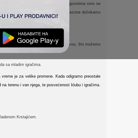
jega je rad sa mladim igračima i u pregovorima smo se
jemo dobre rezultate i pre svega da kraj sezone dočekamo
ionirao i koji radi na pravom evropskom nivou, što možemo
rada sa mladim igračima.
C-a vreme je za velike promene. Kada odigramo preostale
d na terenu i van njega, te posvećenost klubu i igračima.
Mladenom Krstajićem.