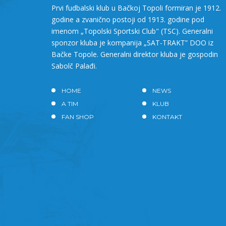
Prvi fudbalski klub u Bačkoj Topoli formiran je 1912.
godine a zvanično postoji od 1913. godine pod
imenom „Topolski Sportski Club" (TSC). Generalni
sponzor kluba je kompanija „SAT-TRAKT” DOO iz
Bačke Topole. Generalni direktor kluba je gospodin
Sabolč Palađi.
HOME
NEWS
A TIM
KLUB
FAN SHOP
KONTAKT