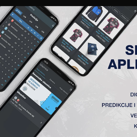
EWS
GALERIJE
A TIM
ČLANSTVO
KARTE
AKREDITACIJE
KLUB
AKADEMIJA
OVI ŠEF STRUČNOG ŠTABA N
zetić stigao je danas u Bačku Topolu kako bi na TSC Akademiji odradio prvi 
 štaba ekipe Metalca iz Gornjeg Milanovca i
preostala utakmice do kraja polus
eguje moderan fudbal i za koga veruju da može da spreči dalju rezultatsku kriz