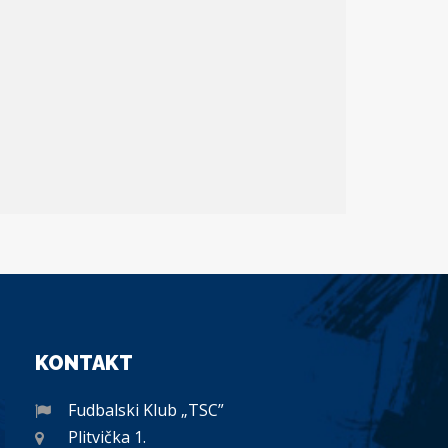
KONTAKT
Fudbalski Klub „TSC”
Plitvička 1.