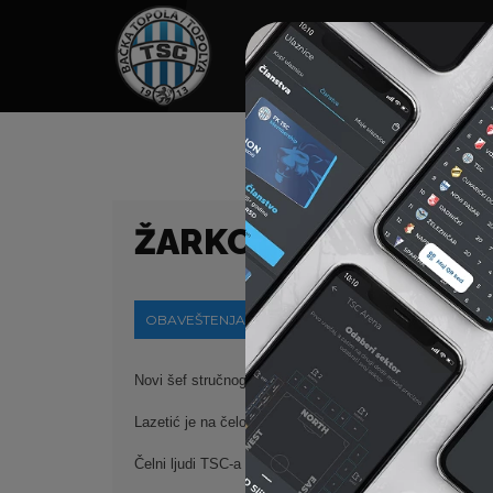
HOME
SPONZORI
N
ŽARKO LAZETIĆ JE N
OBAVEŠTENJA
29-11-2021
Novi šef stručnog štaba Fudbalskog kluba TSC Žarko La
Lazetić je na čelo TSC-a došao sa mesta šefa stručnog
Čelni ljudi TSC-a su u Lazetiću prepoznali trenera koji n