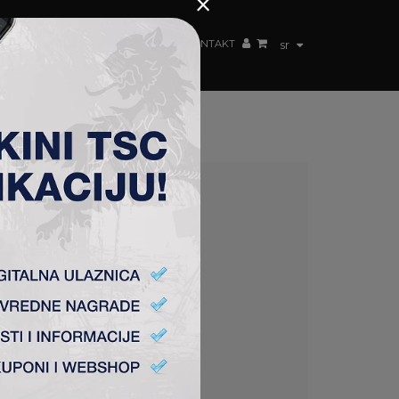
×
ŽENSKI TIM
FAN SHOP
TSC ARENA
KONTAKT
sr
AŠE EKIPE
trening sa novim timom.
ezone će iskoristiti da stabilizuje TSC.
u u kojoj se klub nalazi.