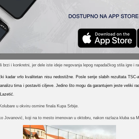
, mislim da će doneti novu energiju u klub. Ono što posebno cenimo kod n
a biti na visokom nivou, imamo istu viziju fudbala, stila igre, tako da očeku
stručnog štaba predsednik kluba Janoš Žemberi.
zo vratiti na mesto koje mu po kvalitetu i pripada.
stoji trener u Srbiji koji ne bi želeo da vodi klub koji se ovako dobro pozic
.
brzi i konkretni, jer dele iste ideje negovanja lepog napadačkog stila igre i 
ki kadar vrlo kvalitetan nisu nedostižne. Posle serije slabih rezultata TS
analizu tima i postaviti ciljeve. Jedino što mogu da garantujem jeste veliki ra
 Lazetić.
 Kolubare u okviru osmine finala Kupa Srbije.
ko Jovanović, koji na to mesto imenovan u oktobru, nakon razlaza kluba sa 