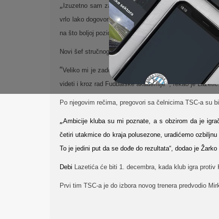
„
Izuzetno sam zadovoljan angažovanjem Žarka Lazetića
vrlo lako dogovorili i razumeli. Verujemo da će saradnj
na što boljoj poziciji na tabeli“, najavio je novog šefa 
Novi šef stručnog štaba TSC-a uveren je da će se klub br
“
Veliko mi je zadovoljstvo što dolazim u TSC, jer ne po
videti i kroz rad Fudbalske akademije “, rekao je Lazetić
Po njegovim rečima, pregovori sa čelnicima TSC-a su bili 
„
Ambicije kluba su mi poznate, a s obzirom da je igrač
četiri utakmice do kraja polusezone, uradićemo ozbiljnu 
To je jedini put da se dođe do rezultata“, dodao je Žarko
Debi
Lazetića će biti 1. decembra, kada klub igra protiv
Prvi tim TSC-a je
do izbora novog trenera predvodio Mir