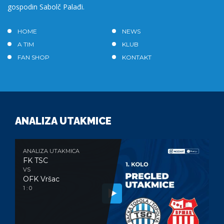
gospodin Sabolč Palađi.
HOME
NEWS
A TIM
KLUB
FAN SHOP
KONTAKT
ANALIZA UTAKMICE
ANALIZA UTAKMICA
FK TSC
VS
OFK Vršac
1 : 0