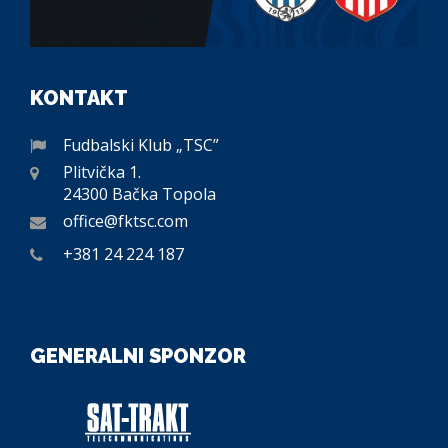
KONTAKT
Fudbalski Klub „TSC”
Plitvička 1.
24300 Bačka Topola
office@fktsc.com
+381 24 224 187
GENERALNI SPONZOR