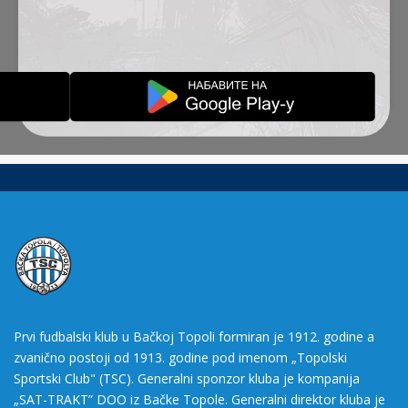
srednje Evrope i prirodno je da spaja ljude,
posebno Srbe i Mađare.
Izvor:
www.zurnal.rs
Prvi fudbalski klub u Bačkoj Topoli formiran je 1912. godine a
zvanično postoji od 1913. godine pod imenom „Topolski
Sportski Club" (TSC). Generalni sponzor kluba je kompanija
„SAT-TRAKT” DOO iz Bačke Topole. Generalni direktor kluba je