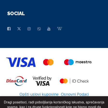
SOCIAL
Opšti uslovi kupovine
Osnovni Podaci
Dragi posetioci, radi poboljšanja korisničkog iskustva, sprečavanja
spama, kao i za druge funkcionalnosti koje ne bismo mogli da