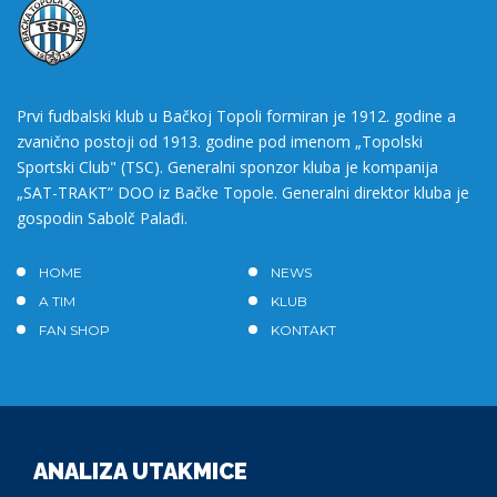
Prvi fudbalski klub u Bačkoj Topoli formiran je 1912. godine a
zvanično postoji od 1913. godine pod imenom „Topolski
Sportski Club" (TSC). Generalni sponzor kluba je kompanija
„SAT-TRAKT” DOO iz Bačke Topole. Generalni direktor kluba je
gospodin Sabolč Palađi.
HOME
NEWS
A TIM
KLUB
FAN SHOP
KONTAKT
ANALIZA UTAKMICE