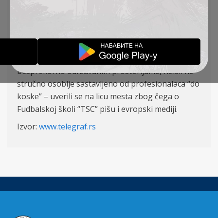
PRESS
09-10-2019
Telegraf je bio na licu mesta – u Bačkoj Topoli.
Zavirili smo baš u svaki kutak “ganc” novog
zdanja. Svedočili pedantno doteranim travnjacima,
besprekorno održavanim prostorijama, naišli na
stručno osoblje sastavljeno od profesionalaca “do
koske” – uverili se na licu mesta zbog čega o
Fudbalskoj školi “TSC” pišu i evropski mediji.
Izvor:
www.telegraf.rs