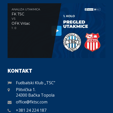
ANALIZA UTAKMICA
FK TSC
VS
OFK Vršac
1 : 0
KONTAKT
Fudbalski Klub „TSC”
Plitvička 1.
24300 Bačka Topola
office@fktsc.com
+381 24 224 187