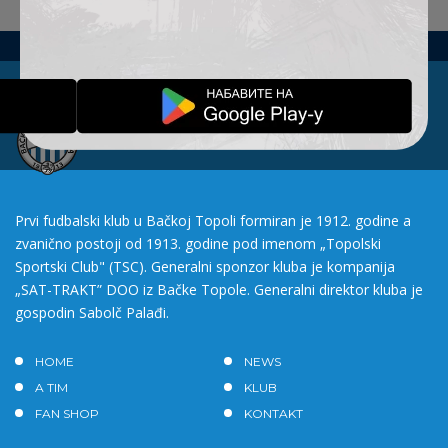
Prvi fudbalski klub u Bačkoj Topoli formiran je 1912. godine a
zvanično postoji od 1913. godine pod imenom „Topolski
Sportski Club" (TSC). Generalni sponzor kluba je kompanija
„SAT-TRAKT” DOO iz Bačke Topole. Generalni direktor kluba je
gospodin Sabolč Palađi.
HOME
NEWS
A TIM
KLUB
FAN SHOP
KONTAKT