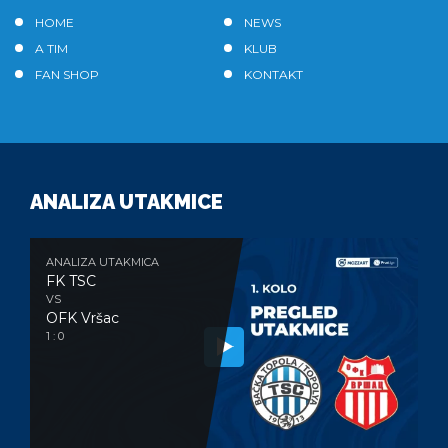
HOME
NEWS
A TIM
KLUB
FAN SHOP
KONTAKT
ANALIZA UTAKMICE
ANALIZA UTAKMICA
FK TSC
VS
OFK Vršac
1 : 0