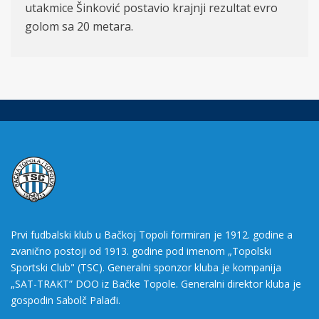
utakmice Šinković postavio krajnji rezultat evro
golom sa 20 metara.
Prvi fudbalski klub u Bačkoj Topoli formiran je 1912. godine a
zvanično postoji od 1913. godine pod imenom „Topolski
Sportski Club" (TSC). Generalni sponzor kluba je kompanija
„SAT-TRAKT” DOO iz Bačke Topole. Generalni direktor kluba je
gospodin Sabolč Palađi.