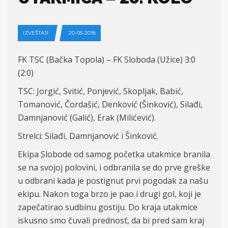
IZVEŠTAJI
20-05-2018
FK TSC (Bačka Topola) – FK Sloboda (Užice) 3:0
(2:0)
TSC: Jorgić, Svitić, Ponjević, Skopljak, Babić,
Tomanović, Čordašić, Denković (Šinković), Silađi,
Damnjanović (Galić), Erak (Milićević).
Strelci: Silađi, Damnjanović i Šinković.
Ekipa Slobode od samog početka utakmice branila
se na svojoj polovini, i odbranila se do prve greške
u odbrani kada je postignut prvi pogodak za našu
ekipu. Nakon toga brzo je pao i drugi gol, koji je
zapečatirao sudbinu gostiju. Do kraja utakmice
iskusno smo čuvali prednost, da bi pred sam kraj