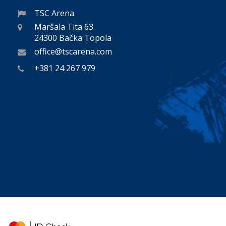
TSC Arena
Maršala Tita 63.
24300 Bačka Topola
office@tscarena.com
+381 24 267 979