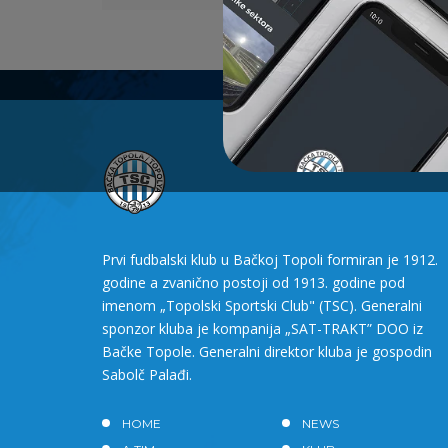
Prvi fudbalski klub u Bačkoj Topoli formiran je 1912.
godine a zvanično postoji od 1913. godine pod
imenom „Topolski Sportski Club" (TSC). Generalni
sponzor kluba je kompanija „SAT-TRAKT” DOO iz
Bačke Topole. Generalni direktor kluba je gospodin
Sabolč Palađi.
HOME
NEWS