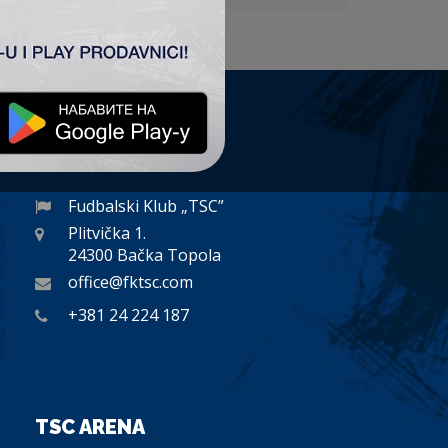
KONTAKT
Fudbalski Klub „TSC”
Plitvička 1.
24300 Bačka Topola
office@fktsc.com
+381 24 224 187
TSC ARENA