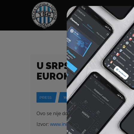
HOME
SPONZORI
N
U SRPSKOM GRADIĆU
EUROKUPOVA.
PRESS
18-09-2020
Ovo se nije dogodilo u 24 tisuće utakmica
Izvor:
www.index.hr