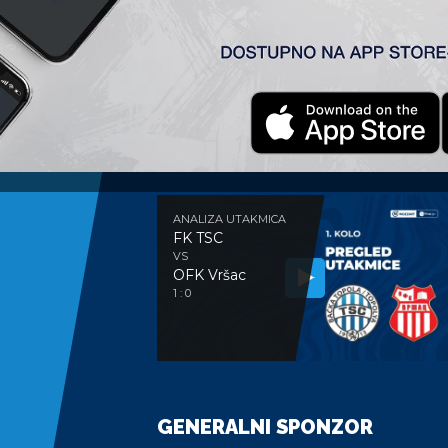
ANALIZA UTAKMICE
ANALIZA UTAKMICA
FK TSC
VS
OFK Vršac
1 : 0
GENERALNI SPONZOR