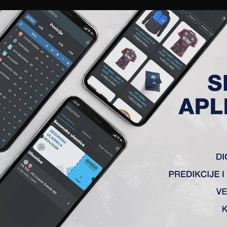
EWS
GALERIJE
A TIM
ČLANSTVO
KARTE
AKREDITACIJE
KLUB
AKADEMIJA
 ODIGRANA JE NAJLUĐA UTA
 eurokupova