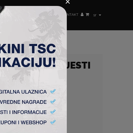
×
ŽENSKI TIM
FAN SHOP
TSC ARENA
KONTAKT
sr
KMICA U POVIJESTI