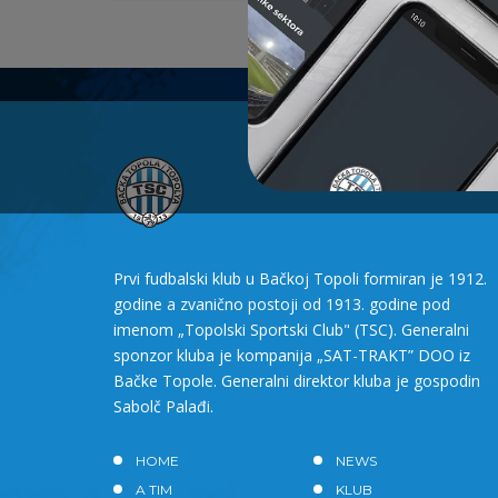
Prvi fudbalski klub u Bačkoj Topoli formiran je 1912.
godine a zvanično postoji od 1913. godine pod
imenom „Topolski Sportski Club" (TSC). Generalni
sponzor kluba je kompanija „SAT-TRAKT” DOO iz
Bačke Topole. Generalni direktor kluba je gospodin
Sabolč Palađi.
HOME
NEWS
A TIM
KLUB