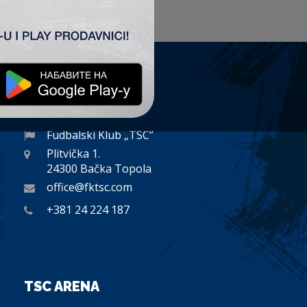
KONTAKT
Fudbalski Klub „TSC”
Plitvička 1.
24300 Bačka Topola
office@fktsc.com
+381 24 224 187
TSC ARENA