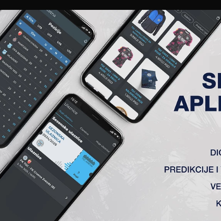
EWS
GALERIJE
A TIM
ČLANSTVO
KARTE
AKREDITACIJE
KLUB
AKADEMIJA
DA ZAGORČAMO ŽIVOT ZVEZD
a ostvare što bolji rezultat protiv Crvene zvezde u Kupu Srbi