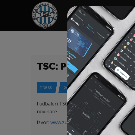
HOME
SPONZORI
N
TSC: POKUŠAĆEMO 
PRESS
20-11-2018
Fudbaleri TSC-a iz Bačke Topole trudiće se d
novinare.
Izvor:
www.zurnal.rs