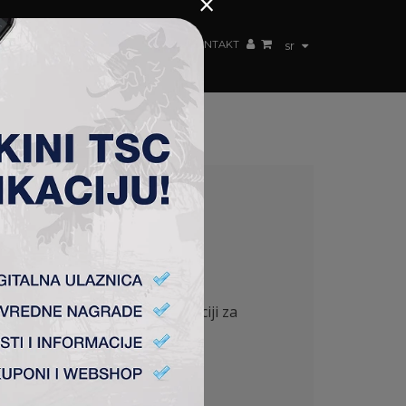
×
ŽENSKI TIM
FAN SHOP
TSC ARENA
KONTAKT
sr
I
je, najavljeno je na konferenciji za