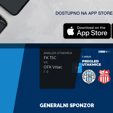
ANALIZA UTAKMICE
ANALIZA UTAKMICA
FK TSC
VS
OFK Vršac
1 : 0
GENERALNI SPONZOR