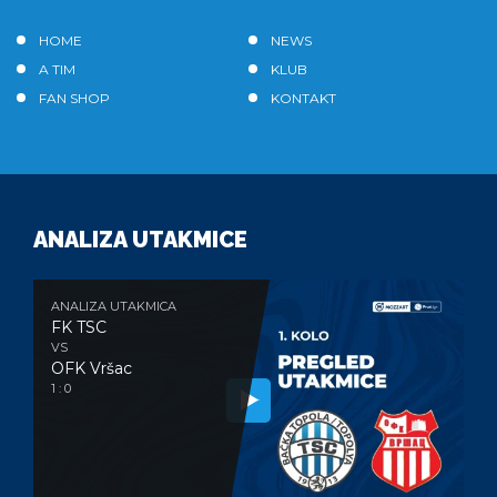
HOME
NEWS
A TIM
KLUB
FAN SHOP
KONTAKT
ANALIZA UTAKMICE
ANALIZA UTAKMICA
FK TSC
VS
OFK Vršac
1 : 0