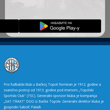
pogodaka, ali ne i na našoj listi
Izvor:
www.zurnal.rs
Prvi fudbalski klub u Bačkoj Topoli formiran je 1912. godine a
zvanično postoji od 1913. godine pod imenom „Topolski
Sportski Club" (TSC). Generalni sponzor kluba je kompanija
„SAT-TRAKT” DOO iz Bačke Topole. Generalni direktor kluba je
gospodin Sabolč Palađi.