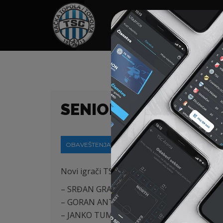
HOME
SPONZORI
N
SENIORI – LETNJI P
OBAVEŠTENJA
08-07-2019
Novi igrači TSC-a:
– SRĐAN GRABEŽ (OFK Bačka, Bačka Palan
– GORAN ANTONIĆ (Alaškert, Jermenija)
– JANKO TUMBASEVIĆ (FK Mladost, Lučani)