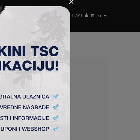
×
ŽENSKI TIM
FAN SHOP
TSC ARENA
KONTAKT
sr