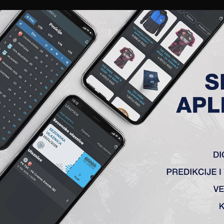
EWS
GALERIJE
A TIM
ČLANSTVO
KARTE
AKREDITACIJE
KLUB
AKADEMIJA
RELAZNI ROK
ka)