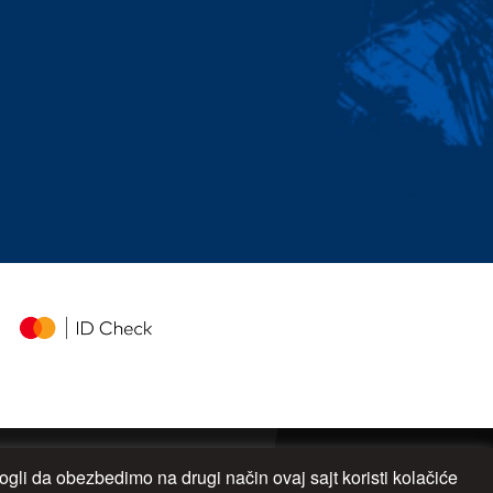
gli da obezbedimo na drugi način ovaj sajt koristi kolačiće
UP