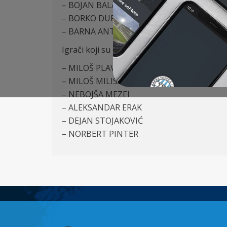
– BOJAN BALAŽ (FK Partizan, Beograd)
– BORKO DURONJIĆ (FK Voždovac, Beograd
– BARNA ANTAL (FK Čiksereda, Rumunija)
Igrači koji su otišli:
– MILOŠ PLAVŠIĆ
– MILOŠ MILISAVLJEVIĆ
– NEBOJŠA MEZEI
– ALEKSANDAR ERAK
– DEJAN STOJAKOVIĆ
– NORBERT PINTER