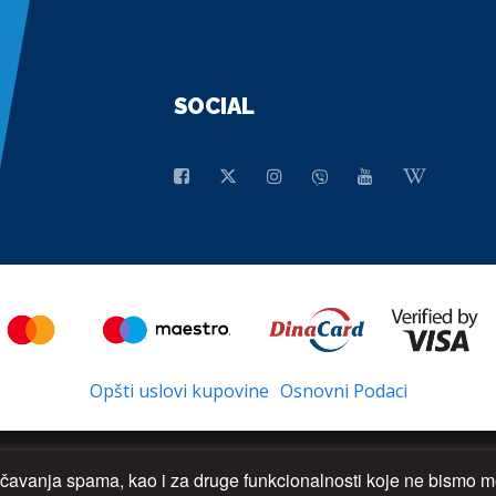
SOCIAL
Opšti uslovi kupovine
Osnovni Podaci
rečavanja spama, kao i za druge funkcionalnosti koje ne bismo mo