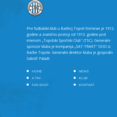
Prvi fudbalski klub u Bačkoj Topoli formiran je 1912.
godine a zvanično postoji od 1913. godine pod
imenom „Topolski Sportski Club" (TSC). Generalni
sponzor kluba je kompanija „SAT-TRAKT” DOO iz
Bačke Topole. Generalni direktor kluba je gospodin
Sabolč Palađi.
HOME
NEWS
A TIM
KLUB
FAN SHOP
KONTAKT