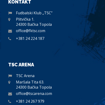
KONTAKT
Fudbalski Klub „TSC”
Plitvička 1.
24300 Bačka Topola
office@fktsc.com
+381 24 224 187
TSC ARENA
TSC Arena
Maršala Tita 63.
24300 Bačka Topola
office@tscarena.com
+381 24 267 979