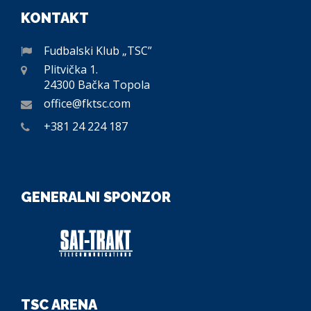
KONTAKT
Fudbalski Klub „TSC”
Plitvička 1.
24300 Bačka Topola
office@fktsc.com
+381 24 224 187
GENERALNI SPONZOR
TSC ARENA