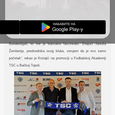
zadovoljstvo što će ubuduće voditi prvi tim ovog superligaša.
„
Iskreno rečeno, zadovoljstvo mi je što sam na ovom mestu.
Kada sam došao na prvi i jedini sastanak sa upravom ovog
kluba, kada sam pogledao ovo zdanje, nisam postavljao nikakve
uslove, ni finansijske. Razlog je što TSC ima sve kao jedan
Bundesligaš, to me je bukvalno fasciniralo. Znajući Janoša
Žemberija, predsednika ovog kluba, verujem da je ovo samo
početak“, rekao je Krstajić na promociji u Fudbalskoj Akademiji
TSC u Bačkoj Topoli.