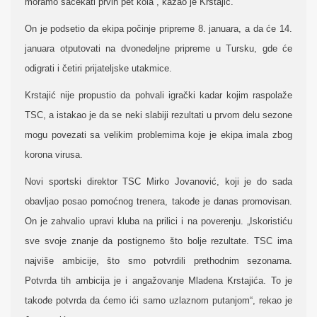
moramo sačekati prvih pet kola“, kazao je Krstajić.
On je podsetio da ekipa počinje pripreme 8. januara, a da će 14.
januara otputovati na dvonedeljne pripreme u Tursku, gde će
odigrati i četiri prijateljske utakmice.
Krstajić nije propustio da pohvali igrački kadar kojim raspolaže
TSC, a istakao je da se neki slabiji rezultati u prvom delu sezone
mogu povezati sa velikim problemima koje je ekipa imala zbog
korona virusa.
Novi sportski direktor TSC Mirko Jovanović, koji je do sada
obavljao posao pomoćnog trenera, takođe je danas promovisan.
On je zahvalio upravi kluba na prilici i na poverenju. „Iskoristiću
sve svoje znanje da postignemo što bolje rezultate. TSC ima
najviše ambicije, što smo potvrdili prethodnim sezonama.
Potvrda tih ambicija je i angažovanje Mladena Krstajića. To je
takođe potvrda da ćemo ići samo uzlaznom putanjom“, rekao je