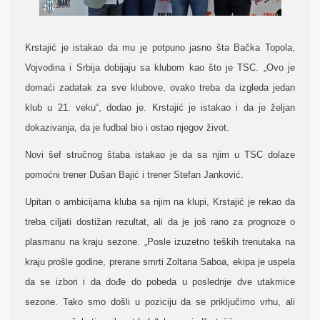
Krstajić je istakao da mu je potpuno jasno šta Bačka Topola,
Vojvodina i Srbija dobijaju sa klubom kao što je TSC. „Ovo je
domaći zadatak za sve klubove, ovako treba da izgleda jedan
klub u 21. veku“, dodao je.
Krstajić je istakao i da je željan
dokazivanja, da je fudbal bio i ostao njegov život.
Novi šef stručnog štaba istakao je da sa njim u TSC dolaze
pomoćni trener Dušan Bajić i trener Stefan Janković.
Upitan o ambicijama kluba sa njim na klupi, Krstajić je rekao da
treba ciljati dostižan rezultat, ali da je još rano za prognoze o
plasmanu na kraju sezone. „Posle izuzetno teških trenutaka na
kraju prošle godine, prerane smrti Zoltana Saboa, ekipa je uspela
da se izbori i da dođe do pobeda u poslednje dve utakmice
sezone. Tako smo došli u poziciju da se priključimo vrhu, ali