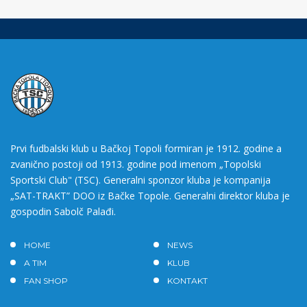
Prvi fudbalski klub u Bačkoj Topoli formiran je 1912. godine a
zvanično postoji od 1913. godine pod imenom „Topolski
Sportski Club" (TSC). Generalni sponzor kluba je kompanija
„SAT-TRAKT” DOO iz Bačke Topole. Generalni direktor kluba je
gospodin Sabolč Palađi.
HOME
NEWS
A TIM
KLUB
FAN SHOP
KONTAKT