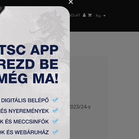
×
 CSAPAT
WEBSHOP
TSC ARENA
KAPCSOLAT
hu
 6. helyen zárta a Szuperliga 2023/24-s