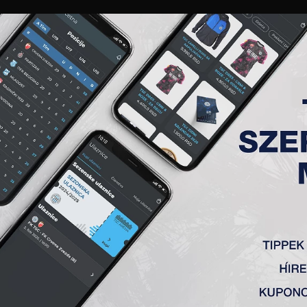
GALÉRIA
„A” CSAPAT
TAGSÁG
JEGYEK
AKKREDITÁCIÓ
KLUB
AKADÉMIA
NŐI
Ó FORDULÓBAN
i 1923 – TSC 2:1. Gólunkat Elena Rodić szerezte. Csapatunk a