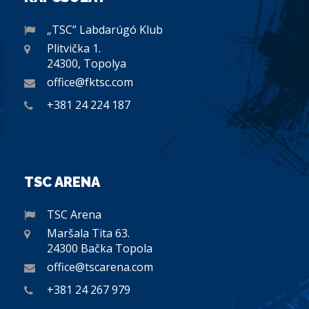
„TSC” Labdarúgó Klub
Plitvička 1.
24300, Topolya
office@fktsc.com
+381 24 224 187
TSC ARENA
TSC Arena
Maršala Tita 63.
24300 Bačka Topola
office@tscarena.com
+381 24 267 979