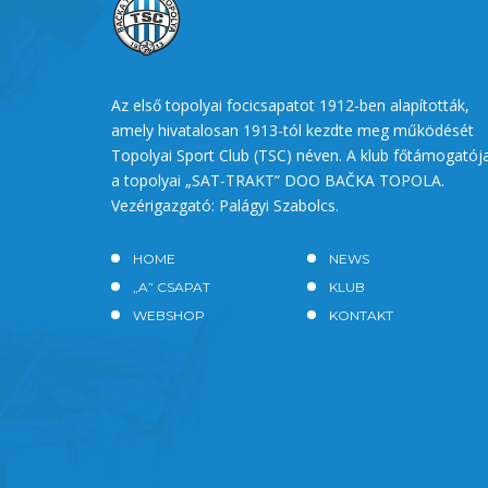
Az első topolyai focicsapatot 1912-ben alapították,
amely hivatalosan 1913-tól kezdte meg működését
Topolyai Sport Club (TSC) néven. A klub főtámogatój
a topolyai „SAT-TRAKT” DOO BAČKA TOPOLA.
Vezérigazgató: Palágyi Szabolcs.
HOME
NEWS
„A” CSAPAT
KLUB
WEBSHOP
KONTAKT