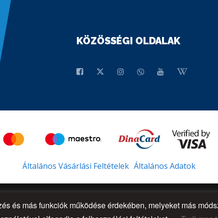
KÖZÖSSÉGI OLDALAK
Általános Vásárlási Feltételek
Általános Adatok
őzés és más funkciók működése érdekében, melyeket más módsze