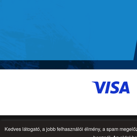
Kedves látogató, a jobb felhasználói élmény, a spam megel
© 2026 - All Rights Reserved