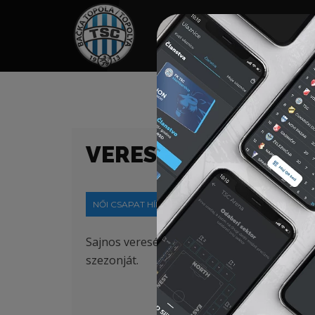
HOME
TÁMOGATÓK
NEWS
VERESÉG AZ UTOLS
NŐI CSAPAT HÍREK
2024-05-13
Sajnos vereséggel zártuk az idényt: Radničk
szezonját.