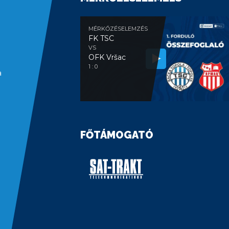
MÉRKŐZÉSELEMZÉS
FK TSC
VS
OFK Vršac
1 : 0
a
FŐTÁMOGATÓ