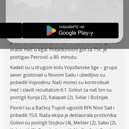
postigli čak 15 golova protiv RFK N
ovi
S
ad
.
Na
ši omladinci su u 3. kolu Omladinske lige Srbije
u Lučanima pobedili Mladost rezultatom 3:
2.
Doma
ćin je poveo na početku utakmice, ali je
Krsmanović i
z
jednačio rezultat
.
Zatim domaći tim
je ponovo poveo,
da bi
naš tim jednim
auto-golom
vratio meč u egal.
Pobedonosni gol za TSC je
postigao
Petrović u 80. minutu.
Kadeti su u drugom kolu Vojođanske lige – grupa
sever gostovali u Novom Sadu i ubedljivo su
pobedili Vojvodinu. Naši momci su kontrolisali
meč i slavili
rezultatom
6:
1. Golovi za
naš tim su
postigli
K
o
n
j
a
(2),
Kalap
at
i
(2), Svila
r i
Bo
šnjak.
Pioniri su a Bačkoj Topoli ugostili RFK Novi Sad i
pobedili 15:
0.
Naša ekipa je deklasirala protivnika.
Golovi su postigli
Stojkov (4),
Mešter
(2), Sab
o
(2),