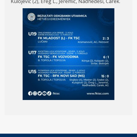
Kulojević (2)
, E
reg L., Jeremi
ć, Nađheđ
esi, Carek.