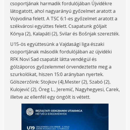
csoportjának
harmadik fordulójában Újvidékre
látogatott, ahol nagyarányú győzelmet aratott a
Vojvodina felett. A TSC 6:
1-es
győzelmet
ara
tott a
székvárosi együttes felett. Csapatunk góljait
K
ónya (2), Kalapáti (2), Svila
r és
Bo
šnjak
szerezték.
U15-ös együttesünk
a
Vajdasági liga északi
csoportjá
nak
második
fordulójában az újvidéki
RFK Novi Sad csapatát látta vendégül és
gólzáporos győzelemmel örvendeztette meg a
szurkolókat, hiszen 15:
0
arányban nyertek.
Gólszerzőink:
Stojkov (4),
Mester (2), Szabó (2),
Kulojević (2)
,
Öreg L., Jeremi
ć, Nagyheg
yesi, Carek,
illetve az
ellenfél egy
öngól
t is vétett.