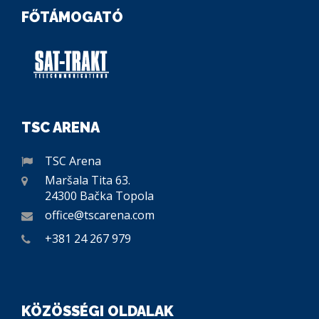
FŐTÁMOGATÓ
TSC ARENA
TSC Arena
Maršala Tita 63.
24300 Bačka Topola
office@tscarena.com
+381 24 267 979
KÖZÖSSÉGI OLDALAK