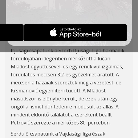
csapatunk is
gy
őzni
tudott. Az ifik
idegenben
nyertek
a lučani Mladost ellen 3:
2-re,
a
serdülők
Újvidéken győzték le fölényesen a Vojvodinát,
míg
U15-ös együttesünk gólzáporos 15:
0-
á
s
győzelmet aratott a RFK Novi
Sad
ellen.
Ifj
úsági csapatunk a Szerb Ifjúsági Liga harmadik
fordulójában idegenben mérkőzött a l
učani
Mladost egy
üttesével, és egy rendkívül izgalmas,
fordulatos meccsen 3:
2-es
győzelmet
aratott.
A
meccsen a hazaiak szerezték meg a vezetést, de
Krsmanovi
ć
egyenlíteni tudott. A Mladost
másodszor is
előnybe került
, de ezek után egy
öngóllal ismét döntetlenre módosult az állás. A
mindent eldöntő találatot a csereként beállt
Petrović szerezte a mérkőzés 80. percében.
Serdülő csapatunk a Vajdasági liga északi