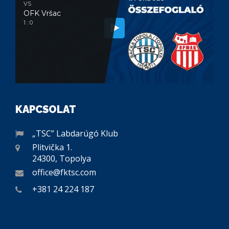
VS
OFK Vršac
1 : 0
KAPCSOLAT
„TSC” Labdarúgó Klub
Plitvička 1.
24300, Topolya
office@fktsc.com
+381 24 224 187