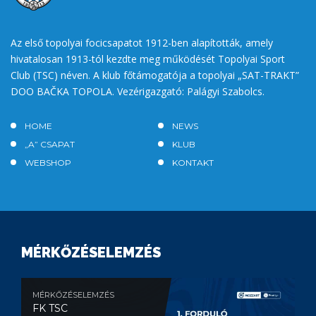
Az első topolyai focicsapatot 1912-ben alapították, amely
hivatalosan 1913-tól kezdte meg működését Topolyai Sport
Club (TSC) néven. A klub főtámogatója a topolyai „SAT-TRAKT”
DOO BAČKA TOPOLA. Vezérigazgató: Palágyi Szabolcs.
HOME
NEWS
„A” CSAPAT
KLUB
WEBSHOP
KONTAKT
MÉRKŐZÉSELEMZÉS
MÉRKŐZÉSELEMZÉS
FK TSC