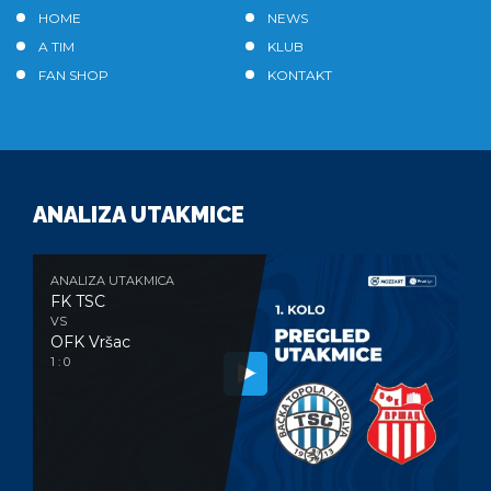
HOME
NEWS
A TIM
KLUB
FAN SHOP
KONTAKT
ANALIZA UTAKMICE
ANALIZA UTAKMICA
FK TSC
VS
OFK Vršac
1 : 0