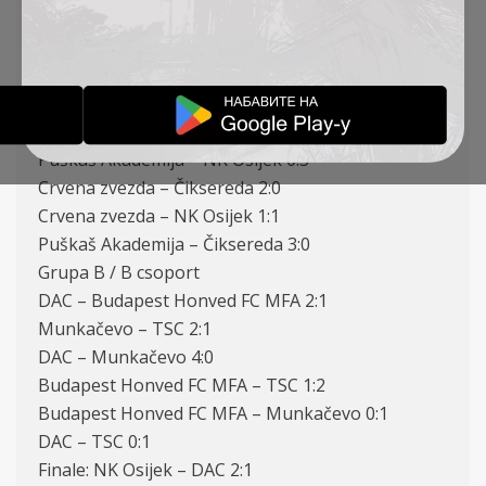
Rezultati:
Grupa A / A csoport:
Puškaš Akademija – Crvena zvezda 2:1
NK Osijek – Čiksereda 4:0
Puškaš Akademija – NK Osijek 0:3
Crvena zvezda – Čiksereda 2:0
Crvena zvezda – NK Osijek 1:1
Puškaš Akademija – Čiksereda 3:0
Grupa B / B csoport
DAC – Budapest Honved FC MFA 2:1
Munkačevo – TSC 2:1
DAC – Munkačevo 4:0
Budapest Honved FC MFA – TSC 1:2
Budapest Honved FC MFA – Munkačevo 0:1
DAC – TSC 0:1
Finale: NK Osijek – DAC 2:1