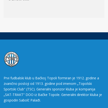
Prvi fudbalski klub u Bačkoj Topoli formiran je 1912. godine a
zvanično postoji od 1913. godine pod imenom „Topolski
Sportski Club" (TSC). Generalni sponzor kluba je kompanija
„SAT-TRAKT” DOO iz Bačke Topole. Generalni direktor kluba je
gospodin Sabolč Palađi.