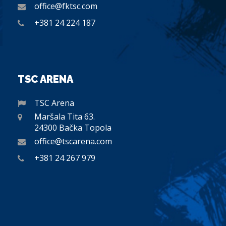
office@fktsc.com
+381 24 224 187
TSC ARENA
TSC Arena
Maršala Tita 63.
24300 Bačka Topola
office@tscarena.com
+381 24 267 979