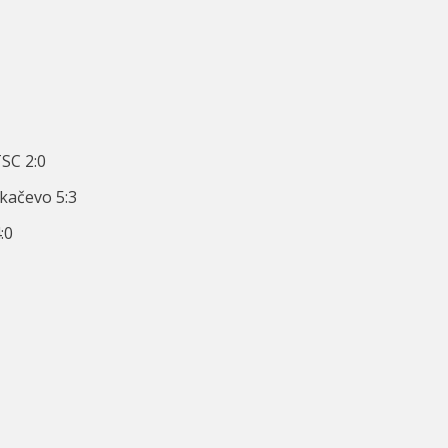
SC 2:0
kačevo 5:3
:0