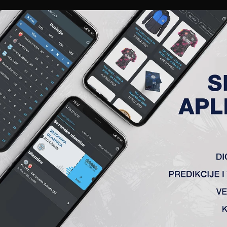
EWS
GALERIJE
A TIM
ČLANSTVO
KARTE
AKREDITACIJE
KLUB
AKADEMIJA
KUP