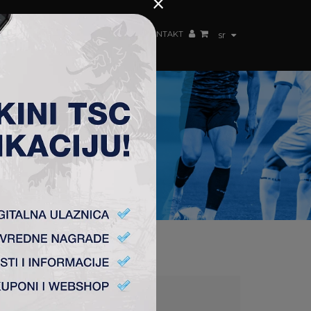
×
ŽENSKI TIM
FAN SHOP
TSC ARENA
KONTAKT
sr