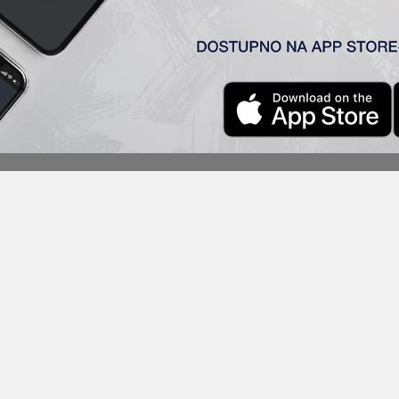
e VIII TSC CUP! U finalu NK Osijek je pobedio DAC rezultato
ila TSC sa 2:0.