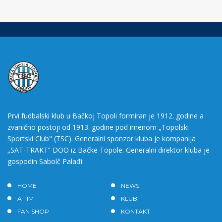
Prvi fudbalski klub u Bačkoj Topoli formiran je 1912. godine a
zvanično postoji od 1913. godine pod imenom „Topolski
Sportski Club" (TSC). Generalni sponzor kluba je kompanija
„SAT-TRAKT” DOO iz Bačke Topole. Generalni direktor kluba je
gospodin Sabolč Palađi.
HOME
NEWS
A TIM
KLUB
FAN SHOP
KONTAKT