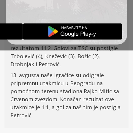
Zlataru. 7. avgusta su pobedile Ekonomist
iz Nikšića sa 5:1. Golove su postigle
Knežević (2), Trbojević, Đokić i Kermeci.
Sledećeg dana su devojke odigrale i drugi
meč protiv ekipe iz Montenegra, i slavili
rezultatom 11:2. Golovi za TSC su postigle
Trbojević (4), Knežević (3), Božić (2),
Drobnjak i Petrović.
13. avgusta naše igračice su odigrale
pripremnu utakmicu u Beogradu na
pomoćnom terenu stadiona Rajko Mitić sa
Crvenom zvezdom. Konačan rezultat ove
utakmice je 1:1, a gol za naš tim je postigla
Petrović.