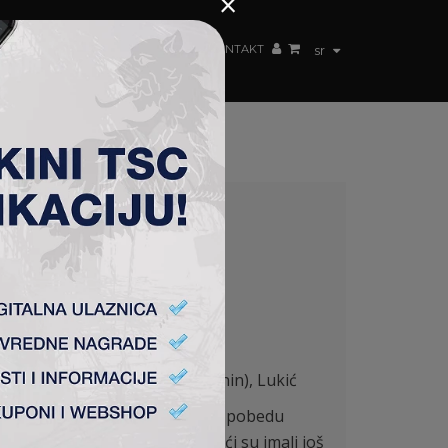
×
ŽENSKI TIM
FAN SHOP
TSC ARENA
KONTAKT
sr
), Milićević, Silađi (80′ Rovčanin), Lukić
agoveštavala još jednu rutinsku pobedu
nog boka. Do poluvremena domaći su imali još