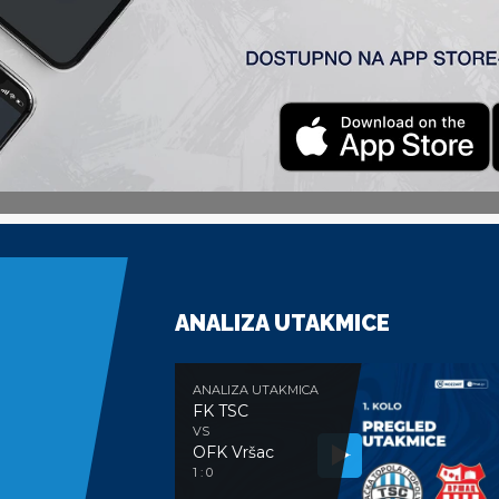
 je izašao kao pobednik iz duela sa napadačima TSC.
ario, domaćin je ređao šanse i već u 53′ Lukić je evrogolom
 samo rutinski da privedu meč kraju i zasluženo zasednu na tr
 28′, Grabež 65′ i Šinkovič u 73′.
ANALIZA UTAKMICE
ANALIZA UTAKMICA
FK TSC
VS
OFK Vršac
1 : 0