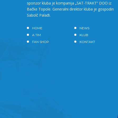
sponzor kluba je kompanija „SAT-TRAKT” DOO iz
Bačke Topole. Generalni direktor kluba je gospodin
Sabolč Palađi.
HOME
NEWS
A TIM
KLUB
FAN SHOP
KONTAKT