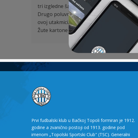
tri izgledne šanse, međutim golman gostiju
Drugo poluvreme nagoveštavalo je isti scen
ovoj utakmici. Do kraja ekipi TSc ostalo je
Žute kartone u ekipi TSC dobili su Tomanović
Prvi fudbalski klub u Bačkoj Topoli formiran je 1912.
godine a zvanično postoji od 1913. godine pod
imenom „Topolski Sportski Club" (TSC). Generalni