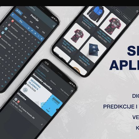
EWS
GALERIJE
A TIM
ČLANSTVO
KARTE
AKREDITACIJE
KLUB
AKADEMIJA
 KOLO
 2:0
jević, Grabež (71′ Babić), Duronjić (71′ Šinkovič), Tomanović (K
je plasiranu ekipu Rada na stadionu u Senti. Utakmica je n
 nagovestio je već u 2′ Silađi, posle prelepe akcije sa des