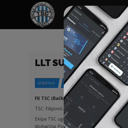
HOME
SPONZORI
N
LLT SUPER LIGA 10.
IZVEŠTAJI
30-09-2019
FK TSC (Bačka Topola) – FK Rad (Beograd)
TSC: Filipović, Skopljak, Antonić, Varga, Pon
Ekipa TSC ugostila je trenutno pretposledn
domaćina. Povratak na vrh tabele Super lige