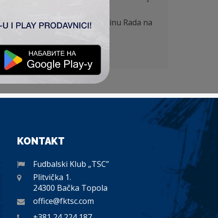
 iz slobodnjaka zapečatio sudbinu Rada na
on Super lige.
KONTAKT
Fudbalski Klub „TSC”
Plitvička 1.
24300 Bačka Topola
office@fktsc.com
+381 24 224 187