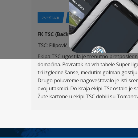
IZVEŠTAJI
30-09-2019
FK TSC (Bačka Topola) – FK Rad (Beograd)
TSC: Filipović, Skopljak, Antonić, Varga, Pon
Ekipa TSC ugostila je trenutno pretposledn
domaćina. Povratak na vrh tabele Super lige
tri izgledne šanse, međutim golman gostiju
Drugo poluvreme nagoveštavalo je isti scen
ovoj utakmici. Do kraja ekipi TSc ostalo je
Žute kartone u ekipi TSC dobili su Tomanović