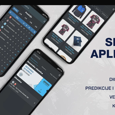
EWS
GALERIJE
A TIM
ČLANSTVO
KARTE
AKREDITACIJE
KLUB
AKADEMIJA
 KOLO