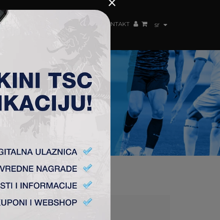
×
ŽENSKI TIM
FAN SHOP
TSC ARENA
KONTAKT
sr