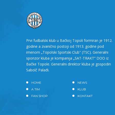
Prvi fudbalski klub u Bačkoj Topoli formiran je 1912.
godine a zvanično postoji od 1913. godine pod
imenom „Topolski Sportski Club" (TSC). Generalni
sponzor kluba je kompanija „SAT-TRAKT” DOO iz
Bačke Topole. Generalni direktor kluba je gospodin
Sabolč Palađi.
HOME
NEWS
A TIM
KLUB
FAN SHOP
KONTAKT