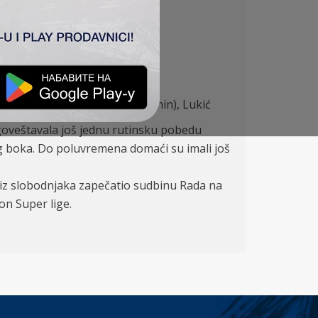
), Milićević, Silađi (80′ Rovčanin), Lukić
agoveštavala još jednu rutinsku pobedu
nog boka. Do poluvremena domaći su imali još
 iz slobodnjaka zapečatio sudbinu Rada na
on Super lige.