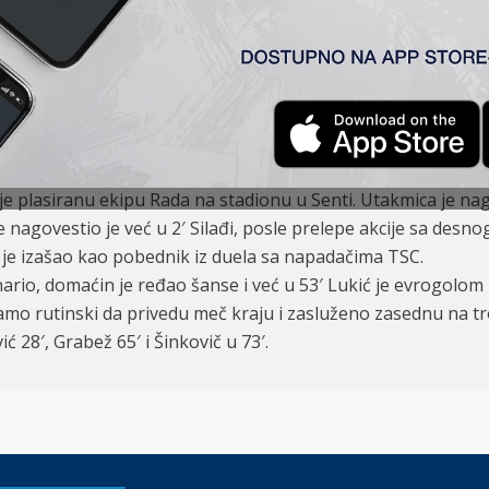
 2:0
jević, Grabež (71′ Babić), Duronjić (71′ Šinkovič), Tomanović (K
je plasiranu ekipu Rada na stadionu u Senti. Utakmica je n
 nagovestio je već u 2′ Silađi, posle prelepe akcije sa des
 je izašao kao pobednik iz duela sa napadačima TSC.
ario, domaćin je ređao šanse i već u 53′ Lukić je evrogolom
 samo rutinski da privedu meč kraju i zasluženo zasednu na tr
 28′, Grabež 65′ i Šinkovič u 73′.