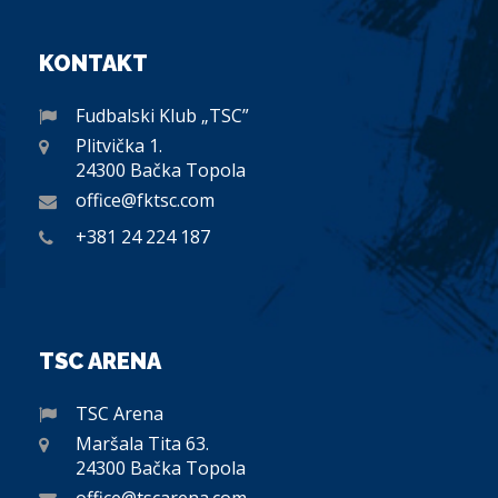
KONTAKT
Fudbalski Klub „TSC”
Plitvička 1.
24300 Bačka Topola
office@fktsc.com
+381 24 224 187
TSC ARENA
TSC Arena
Maršala Tita 63.
24300 Bačka Topola