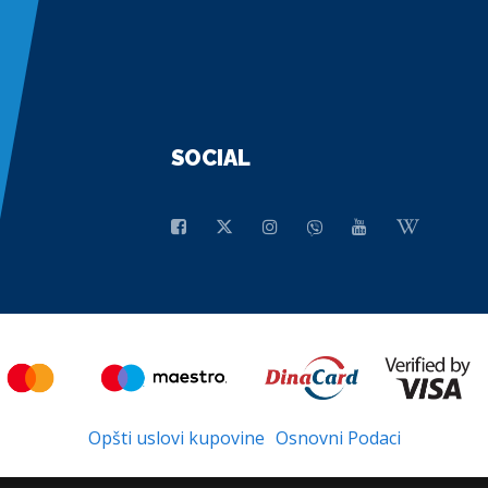
SOCIAL
Opšti uslovi kupovine
Osnovni Podaci