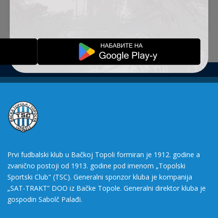
Izvor:
www.zurnal.rs
Prvi fudbalski klub u Bačkoj Topoli formiran je 1912. godine a
zvanično postoji od 1913. godine pod imenom „Topolski
Sportski Club" (TSC). Generalni sponzor kluba je kompanija
„SAT-TRAKT” DOO iz Bačke Topole. Generalni direktor kluba je
gospodin Sabolč Palađi.