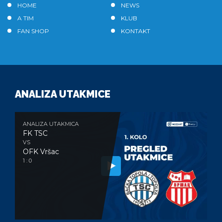
HOME
NEWS
A TIM
KLUB
FAN SHOP
KONTAKT
ANALIZA UTAKMICE
ANALIZA UTAKMICA
FK TSC
VS
OFK Vršac
1 : 0