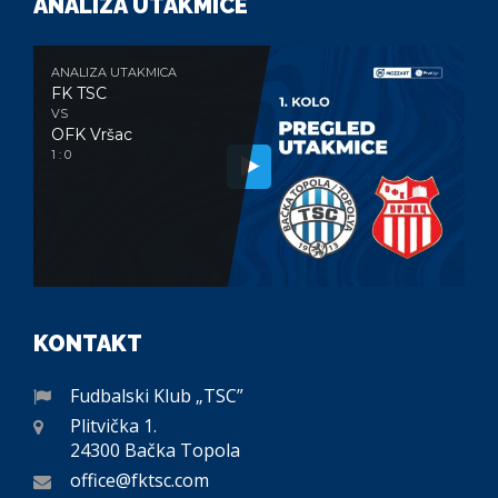
ANALIZA UTAKMICE
ANALIZA UTAKMICA
FK TSC
VS
OFK Vršac
1 : 0
KONTAKT
Fudbalski Klub „TSC”
Plitvička 1.
24300 Bačka Topola
office@fktsc.com