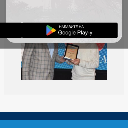
najboljeg fudbalera u 2022. godini.