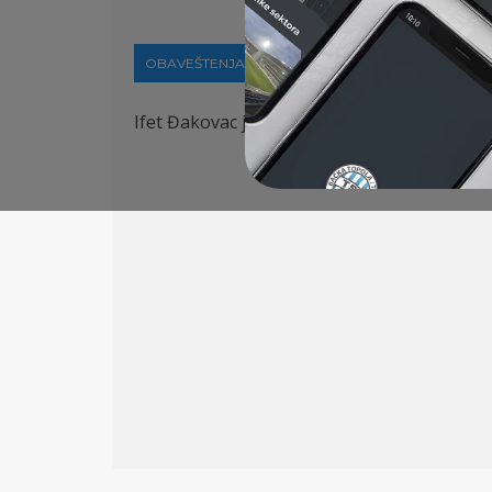
OBAVEŠTENJA
21-12-2022
Ifet Đakovac je na 66. Dnevnikovom izboru n