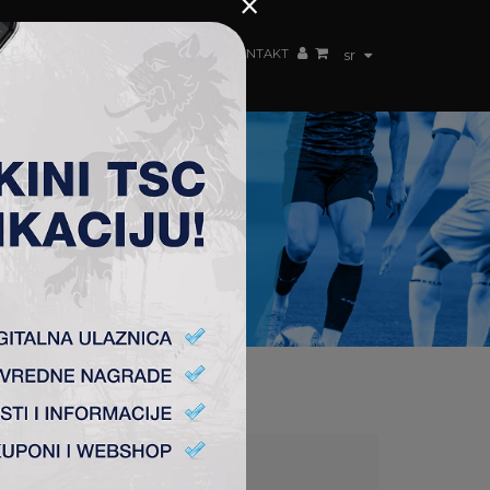
×
ŽENSKI TIM
FAN SHOP
TSC ARENA
KONTAKT
sr
INI