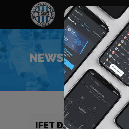
HOME
SPONZORI
N
NEWS
IFET ĐAKOVAC JE NA