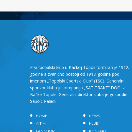
Prvi fudbalski klub u Bačkoj Topoli formiran je 1912.
godine a zvanično postoji od 1913. godine pod
imenom „Topolski Sportski Club" (TSC). Generalni
sponzor kluba je kompanija „SAT-TRAKT” DOO iz
Bačke Topole. Generalni direktor kluba je gospodin
Sabolč Palađi.
HOME
NEWS
A TIM
KLUB
FAN SHOP
KONTAKT