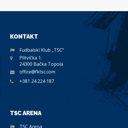
KONTAKT
Fudbalski Klub „TSC”
Plitvička 1.
24300 Bačka Topola
office@fktsc.com
+381 24 224 187
TSC ARENA
TSC Arena