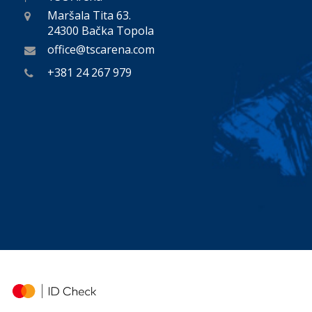
Maršala Tita 63.
24300 Bačka Topola
office@tscarena.com
+381 24 267 979