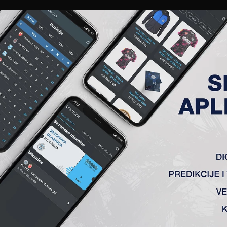
EWS
GALERIJE
A TIM
ČLANSTVO
KARTE
AKREDITACIJE
KLUB
AKADEMIJA
JBOLJI FUDBALER U VOJVOD