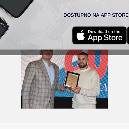
ajboljeg sprotiste Vojvodine proglašen za najboljeg fudbale