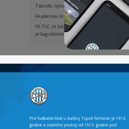
Takođe, njima će biti dostavljen program ko
Akademije će u narednom periodu, dok traje
FK TSC će biti u neprekidnom kontaktu sa Fu
prilagodićemo se momentalno svim novim 
Prvi fudbalski klub u Bačkoj Topoli formiran je 1912.
godine a zvanično postoji od 1913. godine pod