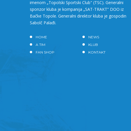
imenom „Topolski Sportski Club" (TSC). Generalni
sponzor kluba je kompanija „SAT-TRAKT” DOO iz
Bačke Topole. Generalni direktor kluba je gospodin
Sabolč Palađi.
HOME
NEWS
A TIM
KLUB
FAN SHOP
KONTAKT