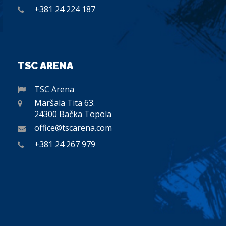
+381 24 224 187
TSC ARENA
TSC Arena
Maršala Tita 63.
24300 Bačka Topola
office@tscarena.com
+381 24 267 979