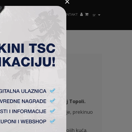
×
ŽENSKI TIM
FAN SHOP
TSC ARENA
KONTAKT
sr
Fudbalske akademije u Bačkoj Topoli.
edno stanje na teritoriji Srbije, prekinuo
 u narednom periodu biti kod svojih kuća.