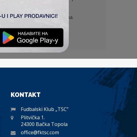
adi održavanja objekta i terena.
tićemo sve dalje aktivnosti i
KONTAKT
Fudbalski Klub „TSC”
Plitvička 1.
24300 Bačka Topola
office@fktsc.com