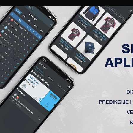
EWS
GALERIJE
A TIM
ČLANSTVO
KARTE
AKREDITACIJE
KLUB
AKADEMIJA
 SVE AKTIVNOSTI!
020
du sa vanrednim stanjem u zemlji, obustavljen je i rad 
udbalska akademija od nedelje uveče, kada je proglašeno vanr
trenažne.
ko i mlađe kategorije, obavešteni su o prekidu rada i oni će