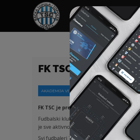
HOME
SPONZORI
N
FK TSC JE PREKINUO
AKADEMIJA VESTI
,
OBAVEŠTENJA
16-03-2
FK TSC je prekinuo sve aktivnosti u skla
Fudbalski klub TSC iz Bačke Topole, kao i F
je sve aktivnosti, kako takmičarske, tako i 
Svi fudbaleri TSC-a, kako članovi A tima, ta