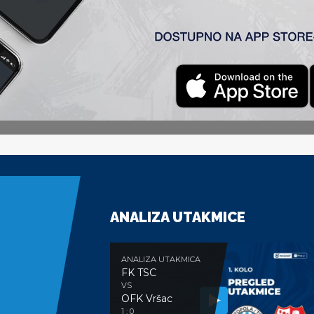
ga kao sportisti treba da se pridržavaju.
 vanredno stanje u zemlji, raditi na apsolutnom minimumu r
dbalskim savezom Srbije i drugim klubovima u Superligi, pra
odlukama.
ANALIZA UTAKMICE
ANALIZA UTAKMICA
FK TSC
VS
OFK Vršac
1 : 0