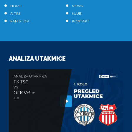
HOME
NEWS
A TIM
KLUB
FAN SHOP
KONTAKT
ANALIZA UTAKMICE
ANALIZA UTAKMICA
FK TSC
VS
OFK Vršac
1 : 0