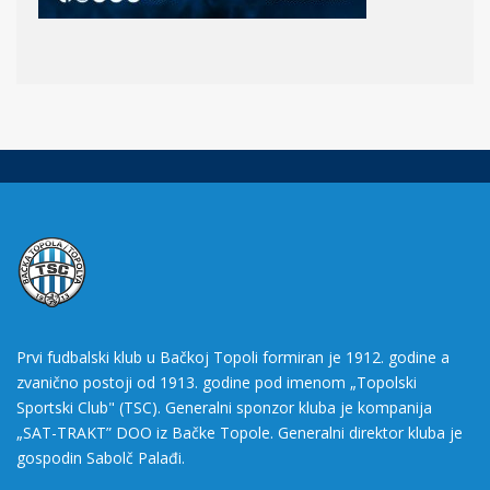
Prvi fudbalski klub u Bačkoj Topoli formiran je 1912. godine a
zvanično postoji od 1913. godine pod imenom „Topolski
Sportski Club" (TSC). Generalni sponzor kluba je kompanija
„SAT-TRAKT” DOO iz Bačke Topole. Generalni direktor kluba je
gospodin Sabolč Palađi.