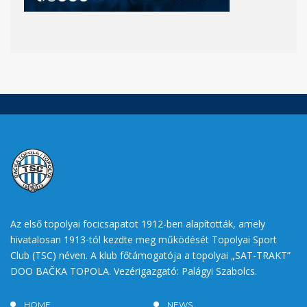
Az első topolyai focicsapatot 1912-ben alapították, amely
hivatalosan 1913-tól kezdte meg működését Topolyai Sport
Club (TSC) néven. A klub főtámogatója a topolyai „SAT-TRAKT”
DOO BAČKA TOPOLA. Vezérigazgató: Palágyi Szabolcs.
HOME
NEWS