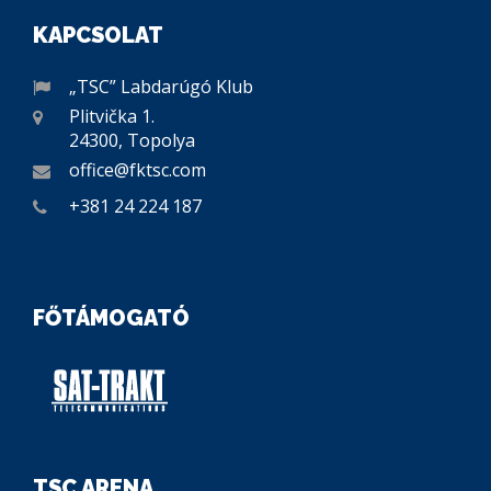
KAPCSOLAT
„TSC” Labdarúgó Klub
Plitvička 1.
24300, Topolya
office@fktsc.com
+381 24 224 187
FŐTÁMOGATÓ
TSC ARENA