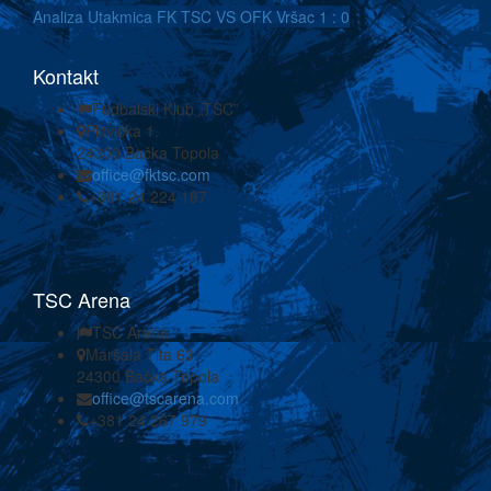
Analiza Utakmica
FK TSC
VS
OFK Vršac
1 : 0
Kontakt
Fudbalski Klub „TSC”
Plitvička 1.
24300 Bačka Topola
office@fktsc.com
+381 24 224 187
TSC Arena
TSC Arena
Maršala Tita 63.
24300 Bačka Topola
office@tscarena.com
+381 24 267 979