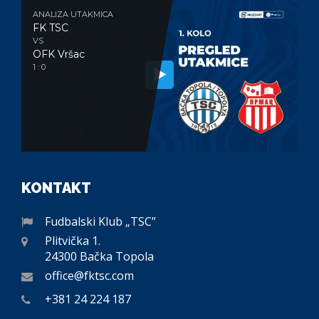
ANALIZA UTAKMICA
FK TSC
VS
OFK Vršac
1 : 0
KONTAKT
Fudbalski Klub „TSC”
Plitvička 1.
24300 Bačka Topola
office@fktsc.com
+381 24 224 187