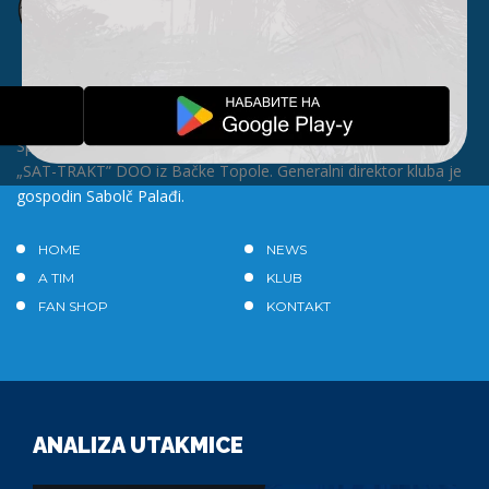
Prvi fudbalski klub u Bačkoj Topoli formiran je 1912. godine a
zvanično postoji od 1913. godine pod imenom „Topolski
Sportski Club" (TSC). Generalni sponzor kluba je kompanija
„SAT-TRAKT” DOO iz Bačke Topole. Generalni direktor kluba je
gospodin Sabolč Palađi.
HOME
NEWS
A TIM
KLUB
FAN SHOP
KONTAKT
ANALIZA UTAKMICE