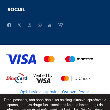
SOCIAL
Opšti uslovi kupovine
Osnovni Podaci
Dragi posetioci, radi poboljšanja korisničkog iskustva, sprečavanja
spama, kao i za druge funkcionalnosti koje ne bismo mogli da
obezbedimo na drugi način ovaj sajt koristi kolačiće (cookies).