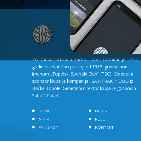
Prvi fudbalski klub u Bačkoj Topoli formiran je 1912.
godine a zvanično postoji od 1913. godine pod
imenom „Topolski Sportski Club" (TSC). Generalni
sponzor kluba je kompanija „SAT-TRAKT” DOO iz
Bačke Topole. Generalni direktor kluba je gospodin
Sabolč Palađi.
HOME
NEWS
A TIM
KLUB
FAN SHOP
KONTAKT