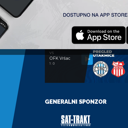
ANALIZA UTAKMICE
ANALIZA UTAKMICA
FK TSC
VS
OFK Vršac
1 : 0
GENERALNI SPONZOR