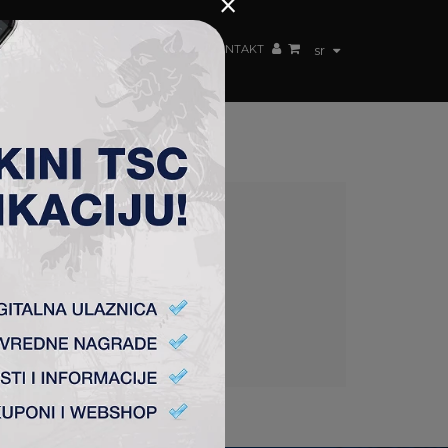
×
ŽENSKI TIM
FAN SHOP
TSC ARENA
KONTAKT
sr