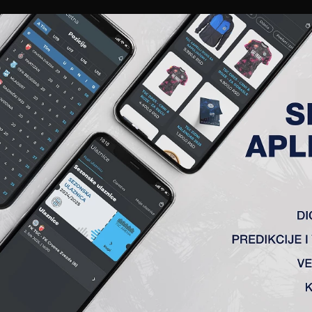
EWS
GALERIJE
A TIM
ČLANSTVO
KARTE
AKREDITACIJE
KLUB
AKADEMIJA
 UTAKMICA:
ola) 4:1