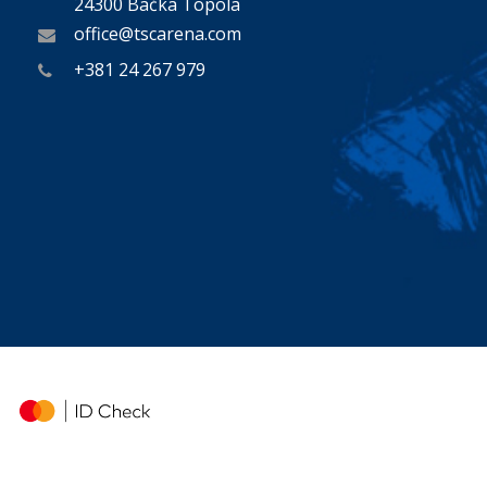
24300 Bačka Topola
office@tscarena.com
+381 24 267 979