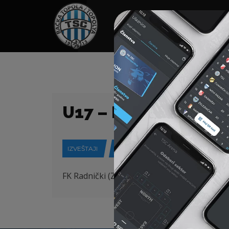
HOME
SPONZORI
N
U17 – PRVENSTVENA
IZVEŠTAJI
27-05-2018
FK Radnički (Zrenjanin) – FK TSC (Bačka Top