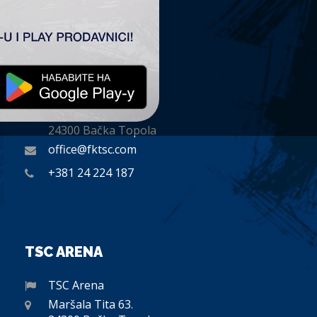
KONTAKT
Fudbalski Klub „TSC”
Plitvička 1.
24300 Bačka Topola
office@fktsc.com
+381 24 224 187
TSC ARENA
TSC Arena
Maršala Tita 63.