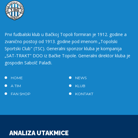
Prvi fudbalski klub u Bačkoj Topoli formiran je 1912. godine a
zvanično postoji od 1913. godine pod imenom „Topolski
Sportski Club" (TSC). Generalni sponzor kluba je kompanija
„SAT-TRAKT” DOO iz Bačke Topole. Generalni direktor kluba je
gospodin Sabolč Palađi.
HOME
NEWS
A TIM
KLUB
FAN SHOP
KONTAKT
ANALIZA UTAKMICE