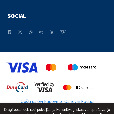
SOCIAL
Opšti uslovi kupovine
Osnovni Podaci
Dragi posetioci, radi poboljšanja korisničkog iskustva, sprečavanja