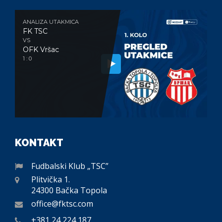
ANALIZA UTAKMICA
FK TSC
VS
OFK Vršac
1 : 0
KONTAKT
Fudbalski Klub „TSC”
Plitvička 1.
24300 Bačka Topola
office@fktsc.com
+381 24 224 187