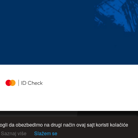
gli da obezbedimo na drugi način ovaj sajt koristi kolačiće
UP
Saznaj više
Slažem se