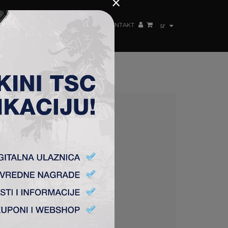
×
ŽENSKI TIM
FAN SHOP
TSC ARENA
KONTAKT
sr
AKMICA 10-