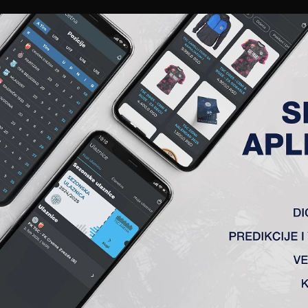
EWS
GALERIJE
A TIM
ČLANSTVO
KARTE
AKREDITACIJE
KLUB
AKADEMIJA
 – REZULTATI ODIGRANIH UT