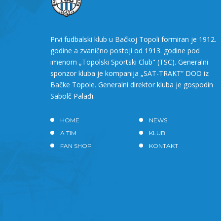
Prvi fudbalski klub u Bačkoj Topoli formiran je 1912.
godine a zvanično postoji od 1913. godine pod
imenom „Topolski Sportski Club" (TSC). Generalni
sponzor kluba je kompanija „SAT-TRAKT” DOO iz
Bačke Topole. Generalni direktor kluba je gospodin
Sabolč Palađi.
HOME
NEWS
A TIM
KLUB
FAN SHOP
KONTAKT