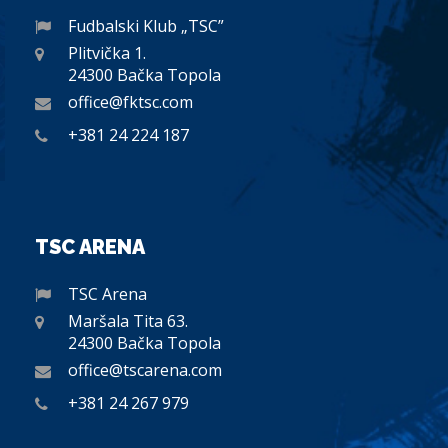
Fudbalski Klub „TSC”
Plitvička 1.
24300 Bačka Topola
office@fktsc.com
+381 24 224 187
TSC ARENA
TSC Arena
Maršala Tita 63.
24300 Bačka Topola
office@tscarena.com
+381 24 267 979