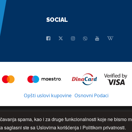
SOCIAL
Opšti uslovi kupovine
Osnovni Podaci
rečavanja spama, kao i za druge funkcionalnosti koje ne bismo mo
a saglasni ste sa Uslovima korišćenja i Politikom privatnosti.