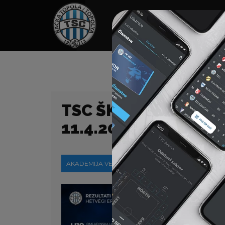
HOME
SPONZORI
N
TSC ŠKOLA FUDBALA
11.4.2021.
AKADEMIJA VESTI
12-04-2021