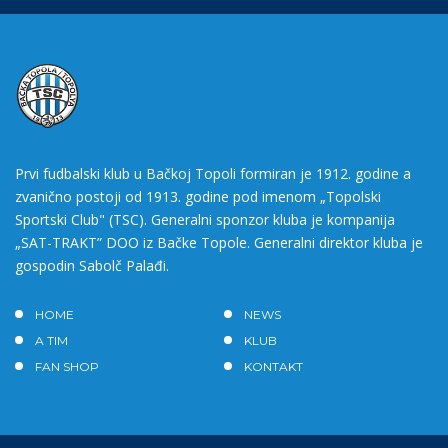
Prvi fudbalski klub u Bačkoj Topoli formiran je 1912. godine a
zvanično postoji od 1913. godine pod imenom „Topolski
Sportski Club" (TSC). Generalni sponzor kluba je kompanija
„SAT-TRAKT” DOO iz Bačke Topole. Generalni direktor kluba je
gospodin Sabolč Palađi.
HOME
NEWS
A TIM
KLUB
FAN SHOP
KONTAKT