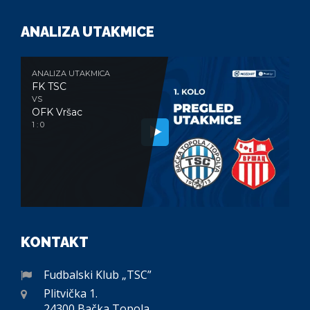
ANALIZA UTAKMICE
ANALIZA UTAKMICA
FK TSC
VS
OFK Vršac
1 : 0
KONTAKT
Fudbalski Klub „TSC”
Plitvička 1.
24300 Bačka Topola