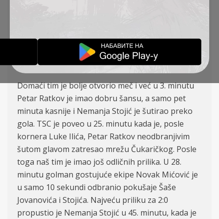
V. Ilić – Ćalušić, Antonić (K), Stojković (
Tomanović
7
8
′) – Petrović, Đakovac, Stojić , Cvetković – L. Ilić –
Jovanović , Ratkov (Vukić
78
′)
TSC je u 16. kolu Superlige na domaćem terenu
odigrao nerešeno 1:1 sa ekipom Čukaričkog.
Domaći tim je bolje otvorio meč i već u 3. minutu
Petar Ratkov je imao dobru šansu, a samo pet
minuta kasnije i Nemanja Stojić je šutirao preko
gola. TSC je poveo u 25. minutu kada je, posle
kornera Luke Ilića, Petar Ratkov neodbranjivim
šutom glavom zatresao mrežu Čukaričkog. Posle
toga naš tim je imao još odličnih prilika. U 28.
minutu golman gostujuće ekipe Novak Mićović je
u samo 10 sekundi odbranio pokušaje Šaše
Jovanovića i Stojića. Najveću priliku za 2:0
propustio je Nemanja Stojić u 45. minutu, kada je