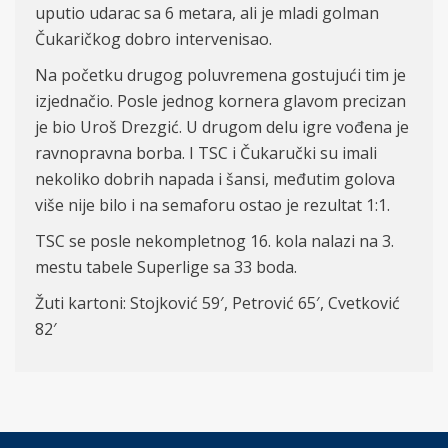
uputio udarac sa 6 metara, ali je mladi golman
Čukaričkog dobro intervenisao.
Na početku drugog poluvremena gostujući tim je
izjednačio. Posle jednog kornera glavom precizan
je bio Uroš Drezgić. U drugom delu igre vođena je
ravnopravna borba. I TSC i Čukaručki su imali
nekoliko dobrih napada i šansi, međutim golova
više nije bilo i na semaforu ostao je rezultat 1:1.
TSC se posle nekompletnog 16. kola nalazi na 3.
mestu tabele Superlige
sa 33 boda.
Žuti kartoni:
Stojkovi
ć 59
′
, Petrović 65
′
, Cvetković
82
′