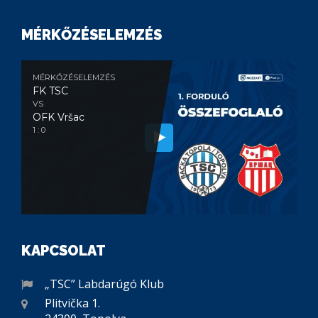
MÉRKŐZÉSELEMZÉS
MÉRKŐZÉSELEMZÉS
FK TSC
VS
OFK Vršac
1 : 0
KAPCSOLAT
„TSC” Labdarúgó Klub
Plitvička 1.