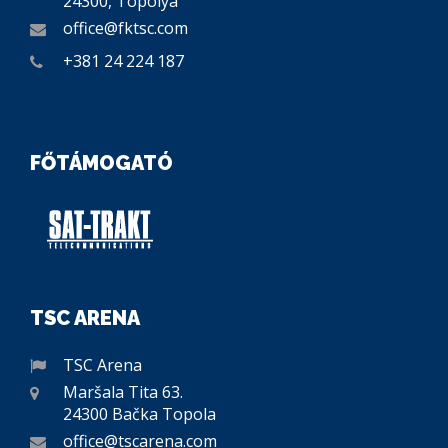
24300, Topolya
office@fktsc.com
+381 24 224 187
FŐTÁMOGATÓ
TSC ARENA
TSC Arena
Maršala Tita 63.
24300 Bačka Topola
office@tscarena.com