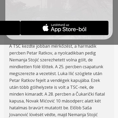
7
8
′) – Petrović, Đakovac, Stojić , Cvetković – L. Ilić –
Jovanović, Ratkov (Vukić
78
′)
Csapatunk a Szuperliga 16. fordulójában hazai
pályán 1:1-es döntetlent játszott a Čukarički
együttesével.
A TSC kezdte jobban mérkőzést, a harmadik
percben Petar Ratkov, a nyolcadikban pedig
Nemanja Stojić szerezhetett volna gólt, de
mindketten fölé lőttek. A 25. percben csapatunk
megszerezte a vezetést. Luka Ilić szöglete után
Petar Ratkov fejelt a vendégek kapujába. Ezek
után több gólhelyzete is volt a TSC-nek, de
minden kimaradt. A 28. percben a Čukarički fiatal
kapusa, Novak Mićović 10 másodperc alatt két
hatalmas bravúrt mutatott be. Előbb Saša
Jovanović lövését védte, majd Nemanja Stojić