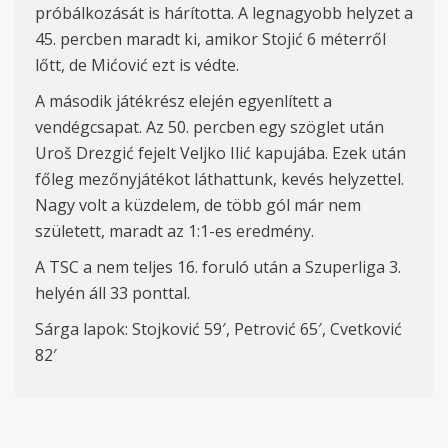
próbálkozását is hárította. A legnagyobb helyzet a
45. percben maradt ki, amikor Stojić 6 méterről
lőtt, de Mićović ezt is védte.
A második játékrész elején egyenlített a
vendégcsapat. Az 50. percben egy szöglet után
Uroš Drezgić fejelt Veljko Ilić kapujába. Ezek után
főleg mezőnyjátékot láthattunk, kevés helyzettel.
Nagy volt a küzdelem, de több gól már nem
született, maradt az 1:1-es eredmény.
A TSC a nem teljes 16. foruló után a Szuperliga 3.
helyén áll 33 ponttal.
Sárga lapok:
Stojkovi
ć 59
′
, Petrović 65
′
, Cvetković
82
′