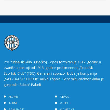
Prvi fudbalski klub u Bačkoj Topoli formiran je 1912. godine a
zvanično postoji od 1913. godine pod imenom „Topolski
Sportski Club" (TSC). Generalni sponzor kluba je kompanija
„SAT-TRAKT” DOO iz Bačke Topole. Generalni direktor kluba je
gospodin Sabolč Palađi.
HOME
NEWS
A TIM
KLUB
FAN SHOP
KONTAKT