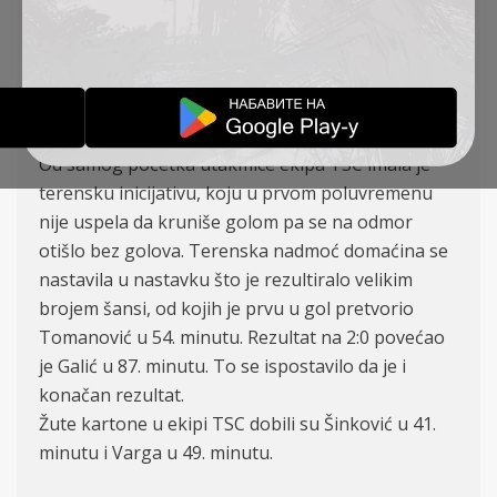
Milanovac)
TSC: Filipović, Svitić, Varga, Branković, Babić (Lalić
85′), Tomanović, Čordašić, Šinković (Plavšić 72′),
Bastajić (Galić 65′), Arsenijević, Silađi
Od samog početka utakmice ekipa TSC imala je
terensku inicijativu, koju u prvom poluvremenu
nije uspela da kruniše golom pa se na odmor
otišlo bez golova. Terenska nadmoć domaćina se
nastavila u nastavku što je rezultiralo velikim
brojem šansi, od kojih je prvu u gol pretvorio
Tomanović u 54. minutu. Rezultat na 2:0 povećao
je Galić u 87. minutu. To se ispostavilo da je i
konačan rezultat.
Žute kartone u ekipi TSC dobili su Šinković u 41.
minutu i Varga u 49. minutu.