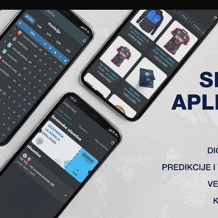
EWS
GALERIJE
A TIM
ČLANSTVO
KARTE
AKREDITACIJE
KLUB
AKADEMIJA
ENA UTAKMICA – PRVA LIGA 
Beograd)
bić, Tomanović (Galić 76′), Plavšić (Skopljak 84′) Milisavljević, 
a sa namerom da nastavi odličan niz nepobedivosti, odlično
raže na stadionu u Senti vec u 3. minutu potvrdio je Silađi 