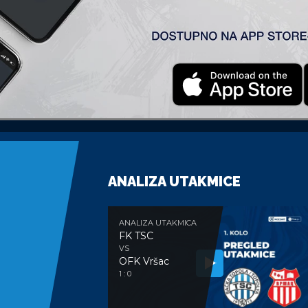
nije došao je pogodak Milisavljevića, koji je izbio sam isp
tavilo da je bio i konačan rezultat i pored još dosta prilik
micu kraju bez rizika od povreda i kartona. Žutih kartona u e
ANALIZA UTAKMICE
ANALIZA UTAKMICA
FK TSC
VS
OFK Vršac
1 : 0