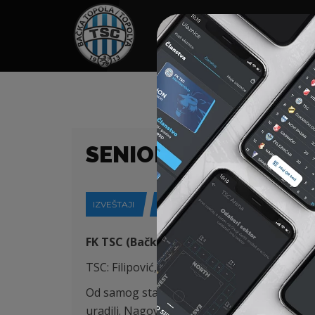
HOME
SPONZORI
N
SENIORI – PRVENSTV
IZVEŠTAJI
01-12-2018
FK TSC (Bačka Topola) – OFK ŽARKOVO (
TSC: Filipović, Svitić, Ponjević, Branković, Ba
Od samog starta utakmice ekipa TSC je ušl
uradili. Nagoveštaj da gosti nemaju sta da t