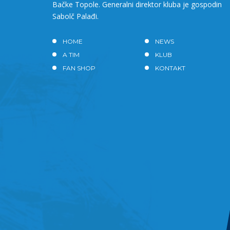
Bačke Topole. Generalni direktor kluba je gospodin
Sabolč Palađi.
HOME
NEWS
A TIM
KLUB
FAN SHOP
KONTAKT