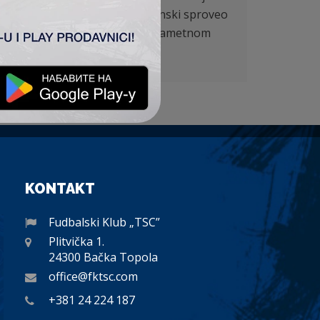
red protivničkog golmana i rutinski sproveo
a da se uveća vođstvo domaći su pametnom
kipi TSC nije bilo.
KONTAKT
Fudbalski Klub „TSC”
Plitvička 1.
24300 Bačka Topola
office@fktsc.com
+381 24 224 187