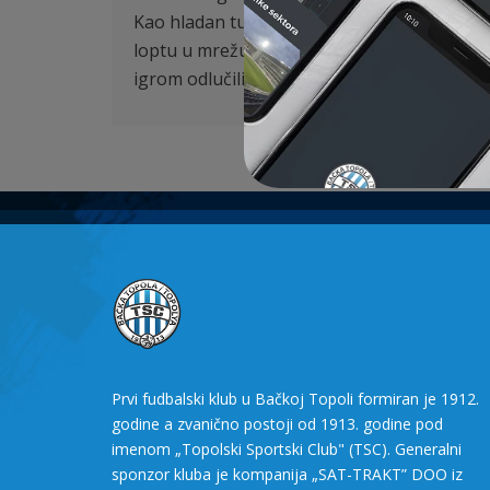
Kao hladan tuš za goste samo dva minuta kas
loptu u mrežu 5. minutu – 2:0. Ovo se ispos
igrom odlučili da štede snagu i privedu utak
Prvi fudbalski klub u Bačkoj Topoli formiran je 1912.
godine a zvanično postoji od 1913. godine pod
imenom „Topolski Sportski Club" (TSC). Generalni
sponzor kluba je kompanija „SAT-TRAKT” DOO iz