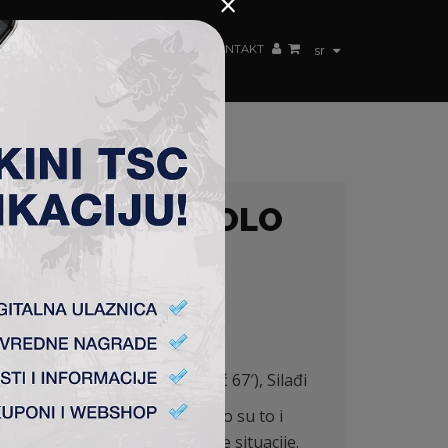
×
ŽENSKI TIM
FAN SHOP
TSC ARENA
KONTAKT
sr
SRBIJE – 20. KOLO
Milićević, Arsenijević (Bastajić 67′), Silađi
m igrom i na ovom meču upravo su to i
lepim golom iz gotovo nemoguće situacije.