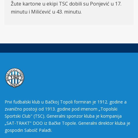
Žute kartone u ekipi TSC dobili su Ponjević u 17.
minutu i Milićević u 43. minutu.
Prvi fudbalski klub u Bačkoj Topoli formiran je 1912. godine a
zvanično postoji od 1913. godine pod imenom „Topolski
Sportski Club" (TSC). Generalni sponzor kluba je kompanija
„SAT-TRAKT” DOO iz Bačke Topole. Generalni direktor kluba je
gospodin Sabolč Palađi.