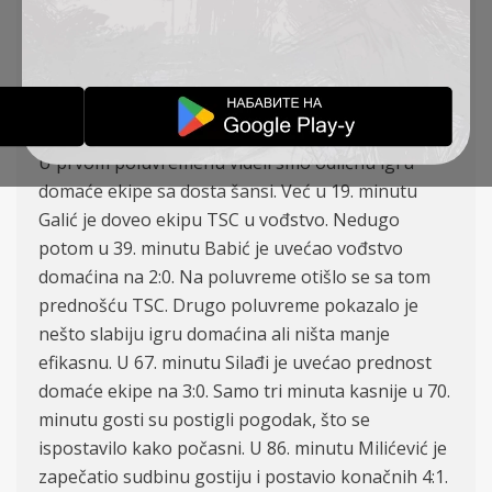
(Dobanovci)
TSC: Filipović, Svitić, Ponjević, Branković, Babić
(Lalić 79′), Tomanović, Milićević, Milisavljević
(Bastajić 69′), Arsenijević, Siladji, Galić (Plavsic 60′)
U prvom poluvremenu videli smo odličnu igru
domaće ekipe sa dosta šansi. Već u 19. minutu
Galić je doveo ekipu TSC u vođstvo. Nedugo
potom u 39. minutu Babić je uvećao vođstvo
domaćina na 2:0. Na poluvreme otišlo se sa tom
prednošću TSC. Drugo poluvreme pokazalo je
nešto slabiju igru domaćina ali ništa manje
efikasnu. U 67. minutu Silađi je uvećao prednost
domaće ekipe na 3:0. Samo tri minuta kasnije u 70.
minutu gosti su postigli pogodak, što se
ispostavilo kako počasni. U 86. minutu Milićević je
zapečatio sudbinu gostiju i postavio konačnih 4:1.