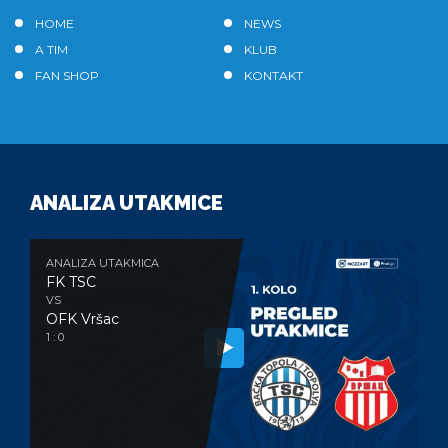
HOME
NEWS
A TIM
KLUB
FAN SHOP
KONTAKT
ANALIZA UTAKMICE
ANALIZA UTAKMICA
FK TSC
VS
OFK Vršac
1 : 0