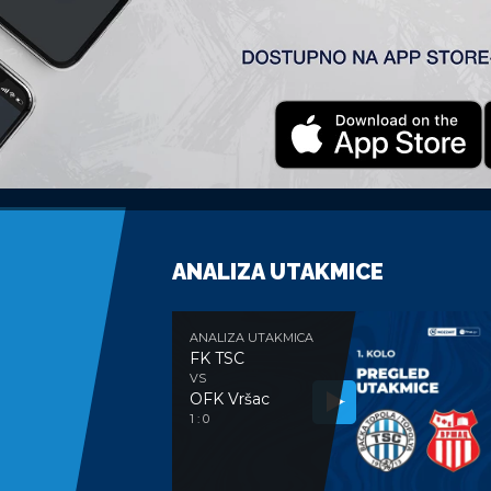
a ozbiljnije zapretiti Hajagošu. Ovom pobedom naši su kolo
ANALIZA UTAKMICE
ANALIZA UTAKMICA
FK TSC
VS
OFK Vršac
1 : 0