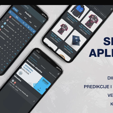
EWS
GALERIJE
A TIM
ČLANSTVO
KARTE
AKREDITACIJE
KLUB
AKADEMIJA
VENA UTAKMICA – 29. KOLO
:3 (0:0)
ević, Čordašić, Šinković (Tomanović), Denković (Erak), Damnj