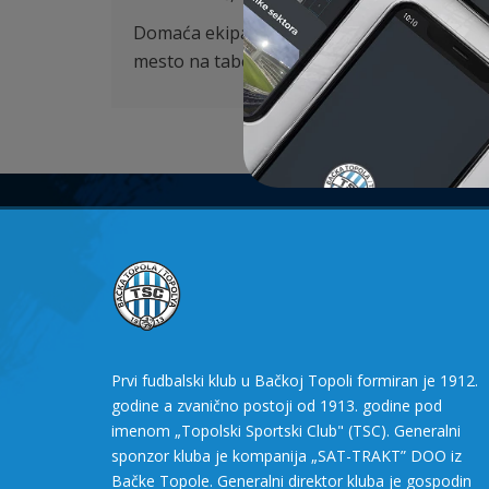
Domaća ekipa ni jednog trenutka nije uspel
mesto na tabeli.
Prvi fudbalski klub u Bačkoj Topoli formiran je 1912.
godine a zvanično postoji od 1913. godine pod
imenom „Topolski Sportski Club" (TSC). Generalni
sponzor kluba je kompanija „SAT-TRAKT” DOO iz
Bačke Topole. Generalni direktor kluba je gospodin