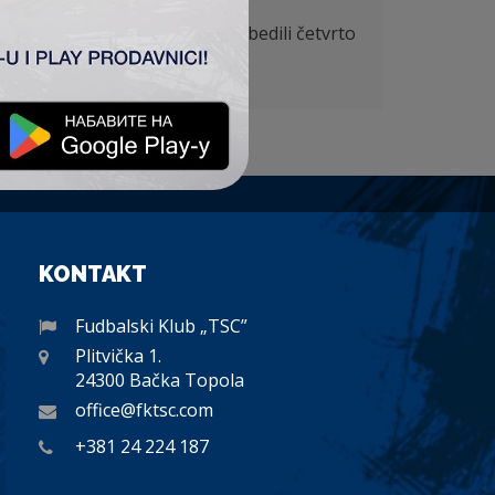
 pre završetka prvenstva obezbedili četvrto
KONTAKT
Fudbalski Klub „TSC”
Plitvička 1.
24300 Bačka Topola
office@fktsc.com
+381 24 224 187