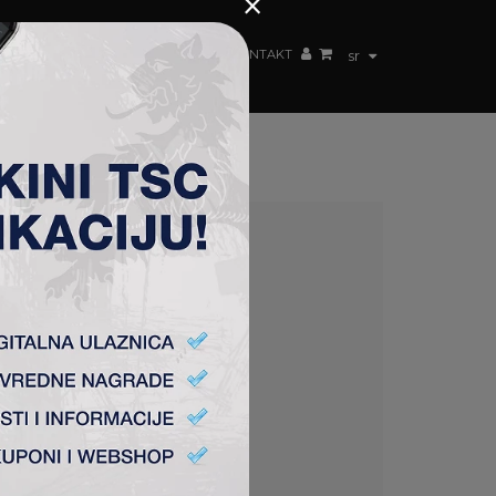
×
ŽENSKI TIM
FAN SHOP
TSC ARENA
KONTAKT
sr
anović,