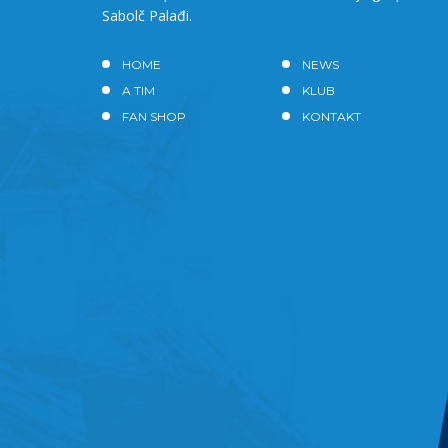
Sabolč Palađi.
HOME
NEWS
A TIM
KLUB
FAN SHOP
KONTAKT