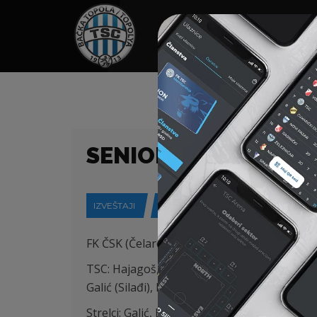
HOME
SPONZORI
N
SENIORI – PRVENST
IZVEŠTAJI
27-05-2018
FK ČSK (Čelarevo) – FK TSC (Bačka Topola) 0
TSC: Hajagoš, Mijić, Babić, Branković, Ponj
Galić (Silađi), Milićević.
Strelci: Galić, Branković i Damnjanović.