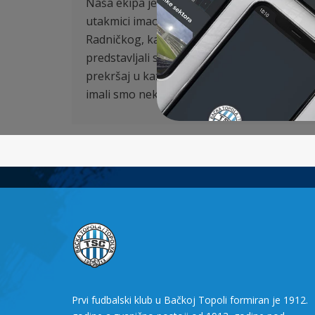
Naša ekipa je u ovoj utakmici dva puta dolaz
utakmici imao je Tendai posle asistencije 
Radničkog, kada se lopta odbila do Tomanov
predstavljali su prekidi, iz kog je i došlo 
prekršaj u kaznenom prostoru kragujevčan
imali smo nekoliko opasnih kontranapada, 
Prvi fudbalski klub u Bačkoj Topoli formiran je 1912.