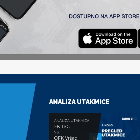
ila u vođstvo, da bi kragujevčani u poslednjoj minuti produž
Davidova, ali je golman domaće ekipe dobro reagovao. U vo
ića, a on je jakim udarcem sa deset metara prosledio u mre
do izjednačenja, kada smo slabo reagovali na ubačenu loptu iz
a nad Davidovih. Dosuđeni kazneni udarac realizovao je i
ali do pogotka su stigli domaći u poslednjem minutu produž
ANALIZA UTAKMICE
ANALIZA UTAKMICA
FK TSC
VS
OFK Vršac