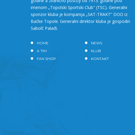
godine a zvanično postoji od 1913. godine pod
imenom „Topolski Sportski Club" (TSC). Generalni
sponzor kluba je kompanija „SAT-TRAKT” DOO iz
Bačke Topole. Generalni direktor kluba je gospodin
Sabolč Palađi.
HOME
NEWS
A TIM
KLUB
FAN SHOP
KONTAKT