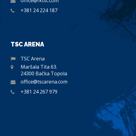
office@fktsc.com
+381 24 224 187
TSC ARENA
TSC Arena
Maršala Tita 63.
24300 Bačka Topola
office@tscarena.com
+381 24 267 979