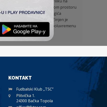
etka spasili jedan bod. Prvu priliku na
đstvo stižemo iz gužve u kaznenom prostoru
žu. Jedinu opasnost na gol Jorgića
 ugla. Pre odlaska na odmor načinjen je
skusni Damnjanović. U drugom poluvremenu
etka za podelu bodova.
KONTAKT
Fudbalski Klub „TSC”
Plitvička 1.
24300 Bačka Topola