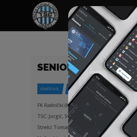
HOME
SPONZORI
N
SENIORI – PRVA LIGA
IZVEŠTAJI
01-10-2017
FK Radnički (Kragujevac) – FK TSC (Bačka To
TSC: Jorgić, Svitić, Mezei, Skopljak, Brankov
Strelci: Tomanović i Damnjanović.