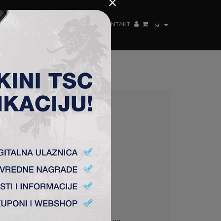
×
ŽENSKI TIM
FAN SHOP
TSC ARENA
KONTAKT
sr
Čordašić), Damnjanović (Mijić).