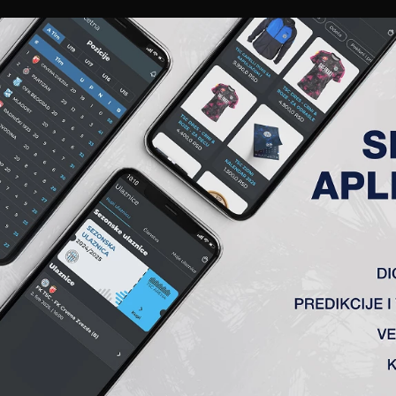
EWS
GALERIJE
A TIM
ČLANSTVO
KARTE
AKREDITACIJE
KLUB
AKADEMIJA
 „SRBIJA“ – 7. KOLO
pola) 2-2 (1-2)
ić, Tomanović, Milićević, Davidov, Tendai (Silađi), Šinkovič (