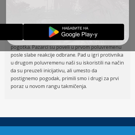
(Grujić), Tomanović, Milićević (Silađi), Davidov,
Tendai, Šinkovič, Damnjanović (Erak).
Domaća ekipa je imala veći posed lopte, naročito
u prvom poluvremenu, dok se pred našom
ekipom našle mnogo bolje šanse za postizanje
pogotka. Pazarci su poveli u prvom poluvremenu
posle slabe reakcije odbrane. Pad u igri protivnika
u drugom poluvremenu naši su iskoristili na način
da su preuzeli inicijativu, ali umesto da
postignemo pogodak, primili smo i drugi za prvi
poraz u novom rangu takmičenja.