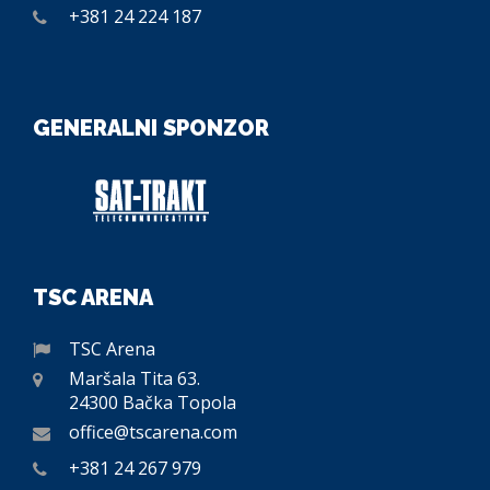
+381 24 224 187
GENERALNI SPONZOR
TSC ARENA
TSC Arena
Maršala Tita 63.
24300 Bačka Topola
office@tscarena.com
+381 24 267 979