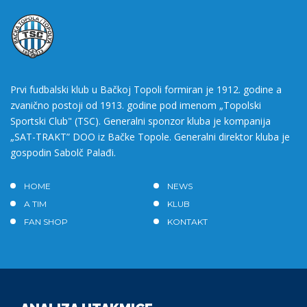
Prvi fudbalski klub u Bačkoj Topoli formiran je 1912. godine a
zvanično postoji od 1913. godine pod imenom „Topolski
Sportski Club" (TSC). Generalni sponzor kluba je kompanija
„SAT-TRAKT” DOO iz Bačke Topole. Generalni direktor kluba je
gospodin Sabolč Palađi.
HOME
NEWS
A TIM
KLUB
FAN SHOP
KONTAKT