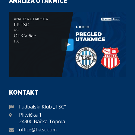
ANALIZA UTAKMICE
ANALIZA UTAKMICA
FK TSC
VS
OFK Vršac
1 : 0
KONTAKT
Fudbalski Klub „TSC”
Plitvička 1.
24300 Bačka Topola
office@fktsc.com