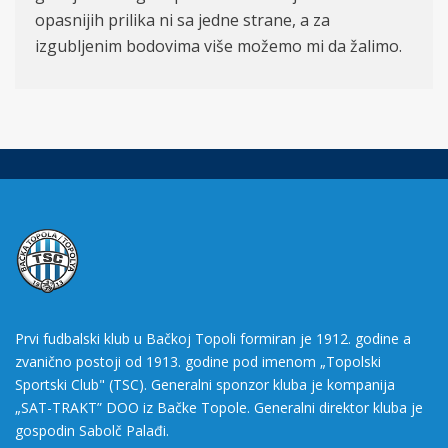
opasnijih prilika ni sa jedne strane, a za
izgubljenim bodovima više možemo mi da žalimo.
Prvi fudbalski klub u Bačkoj Topoli formiran je 1912. godine a
zvanično postoji od 1913. godine pod imenom „Topolski
Sportski Club" (TSC). Generalni sponzor kluba je kompanija
„SAT-TRAKT” DOO iz Bačke Topole. Generalni direktor kluba je
gospodin Sabolč Palađi.