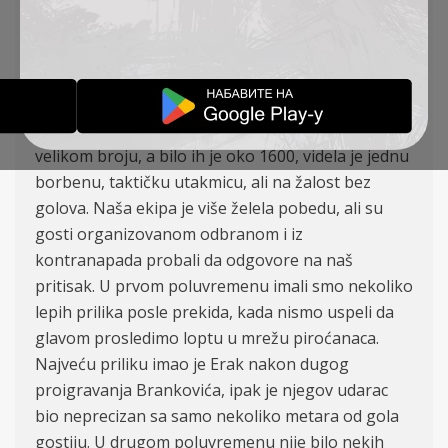
Silađi, Erak (Tendai), Damnjanović.
Nekoliko decenija je prošlo kada je na Gradskom
stadionu u Bačkoj Topoli poslednji put odigrana
prvenstvena utakmica druge lige. Po jako toplom
vremenu publika, koja se pojavila na stadionu u
velikom broju, a bilo ih je oko 1600, videla je jednu
borbenu, taktičku utakmicu, ali na žalost bez
golova. Naša ekipa je više želela pobedu, ali su
gosti organizovanom odbranom i iz
kontranapada probali da odgovore na naš
pritisak. U prvom poluvremenu imali smo nekoliko
lepih prilika posle prekida, kada nismo uspeli da
glavom prosledimo loptu u mrežu piroćanaca.
Najveću priliku imao je Erak nakon dugog
proigravanja Brankovića, ipak je njegov udarac
bio neprecizan sa samo nekoliko metara od gola
gostiju. U drugom poluvremenu nije bilo nekih