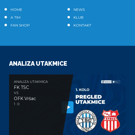
HOME
NEWS
A TIM
KLUB
FAN SHOP
KONTAKT
ANALIZA UTAKMICE
ANALIZA UTAKMICA
FK TSC
VS
OFK Vršac
1 : 0