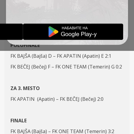
FK ADA (Ada) A2 – FK BEČEJ (Bečej) B2 2:3
FK ONE TEAM (Temerin) B1 – FK POTISJE (Kanjiža)
C2 3:0
POLUFINALE
FK BAJŠA (Bajša) D – FK APATIN (Apatin) E 2:1
FK BEČEJ (Bečej) F – FK ONE TEAM (Temerin) G 0:2
ZA 3. MESTO
FK APATIN (Apatin) – FK BEČEJ (Bečej) 2:0
FINALE
FK BAJŠA (Bajša) – FK ONE TEAM (Temerin) 3:2