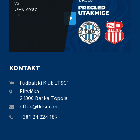
VS
OFK Vršac
1 : 0
KONTAKT
Fudbalski Klub „TSC”
Plitvička 1.
24300 Bačka Topola
office@fktsc.com
+381 24 224 187