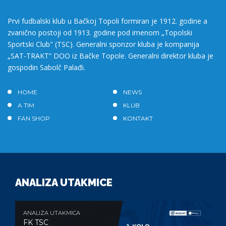
Prvi fudbalski klub u Bačkoj Topoli formiran je 1912. godine a
zvanično postoji od 1913. godine pod imenom „Topolski
Sportski Club" (TSC). Generalni sponzor kluba je kompanija
„SAT-TRAKT” DOO iz Bačke Topole. Generalni direktor kluba je
gospodin Sabolč Palađi.
HOME
NEWS
A TIM
KLUB
FAN SHOP
KONTAKT
ANALIZA UTAKMICE
ANALIZA UTAKMICA
FK TSC