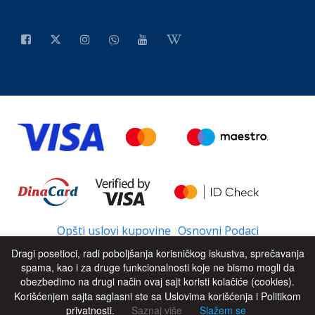
Opšti uslovi kupovine
Osnovni Podaci
Dragi posetioci, radi poboljšanja korisničkog iskustva, sprečavanja
spama, kao i za druge funkcionalnosti koje ne bismo mogli da
obezbedimo na drugi način ovaj sajt koristi kolačiće (cookies).
© 2026 - All Rights Reserved
UP
Korišćenjem sajta saglasni ste sa Uslovima korišćenja i Politikom
privatnosti.
Saznaj više
Slažem se