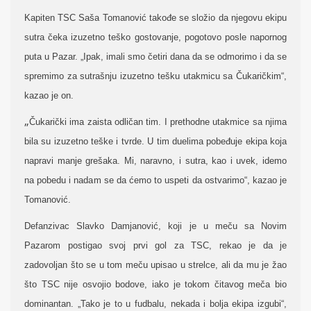
Kapiten TSC Saša Tomanović takođe se složio da njegovu ekipu
sutra čeka izuzetno teško gostovanje, pogotovo posle napornog
puta u Pazar. „Ipak, imali smo četiri dana da se odmorimo i da se
spremimo za sutrašnju izuzetno tešku utakmicu sa Čukaričkim“,
kazao je on.
„
Čukarički ima zaista odličan tim. I prethodne utakmice sa njima
bila su izuzetno teške i tvrde. U tim duelima pobeđuje ekipa koja
napravi manje grešaka. Mi, naravno, i sutra, kao i uvek, idemo
na pobedu i nadam se da ćemo to uspeti da ostvarimo“, kazao je
Tomanović.
Defanzivac Slavko Damjanović, koji je u meču sa Novim
Pazarom postigao svoj prvi gol za TSC, rekao je da je
zadovoljan što se u tom meču upisao u strelce, ali da mu je žao
što TSC nije osvojio bodove, iako je tokom čitavog meča bio
dominantan. „Tako je to u fudbalu, nekada i bolja ekipa izgubi“,