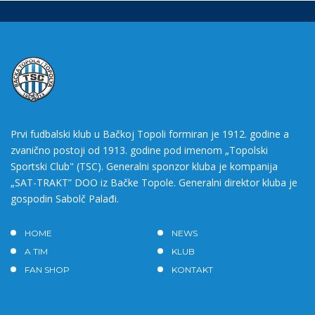
Prvi fudbalski klub u Bačkoj Topoli formiran je 1912. godine a
zvanično postoji od 1913. godine pod imenom „Topolski
Sportski Club" (TSC). Generalni sponzor kluba je kompanija
„SAT-TRAKT” DOO iz Bačke Topole. Generalni direktor kluba je
gospodin Sabolč Palađi.
HOME
NEWS
A TIM
KLUB
FAN SHOP
KONTAKT