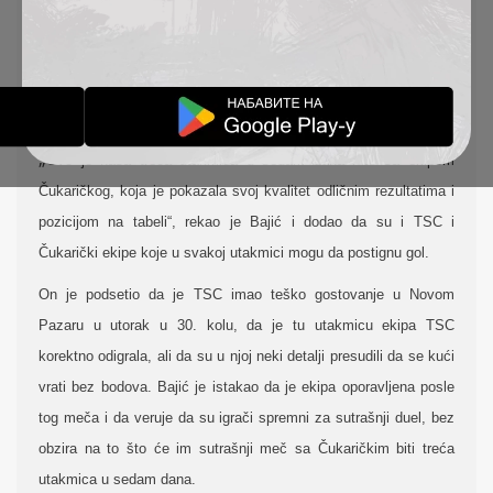
igru i da se vrate kući sa pozitivnim rezultatom.
Pomoćni trener TSC Dušan Bajić istakao je da pre svega
očekuje od obe ekipe kvalitetnu igru i dobru utakmicu, ali i da u
toj situaciji TSC ostvari pozitivan rezultat.
„
Ovo je naša treća utakmica u sedam dana i to sa ekipom
Čukaričkog, koja je pokazala svoj kvalitet odličnim rezultatima i
pozicijom na tabeli“, rekao je Bajić i dodao da su i TSC i
Čukarički ekipe koje u svakoj utakmici mogu da postignu gol.
On je podsetio da je TSC imao teško gostovanje u Novom
Pazaru u utorak u 30. kolu, da je tu utakmicu ekipa TSC
korektno odigrala, ali da su u njoj neki detalji presudili da se kući
vrati bez bodova.
Bajić je istakao da je ekipa oporavljena posle
tog meča i da veruje da su igrači spremni za sutrašnji duel, bez
obzira na to što će im sutrašnji meč sa Čukaričkim biti treća
utakmica u sedam dana.