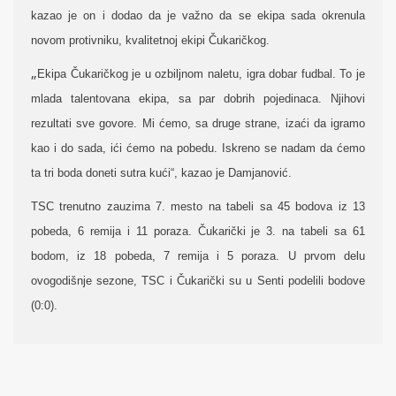
kazao je on i dodao da je važno da se ekipa sada okrenula
novom protivniku, kvalitetnoj ekipi Čukaričkog.
„
Ekipa Čukaričkog je u ozbiljnom naletu, igra dobar fudbal. To je
mlada talentovana ekipa, sa par dobrih pojedinaca. Njihovi
rezultati sve govore. Mi ćemo, sa druge strane, izaći da igramo
kao i do sada, ići ćemo na pobedu. Iskreno se nadam da ćemo
ta tri boda doneti sutra kući“, kazao je Damjanović.
TSC trenutno zauzima 7. mesto na tabeli sa 45 bodova iz 13
pobeda, 6 remija i 11 poraza. Čukarički je 3. na tabeli sa 61
bodom, iz 18 pobeda, 7 remija i 5 poraza. U prvom delu
ovogodišnje sezone, TSC i Čukarički su u Senti podelili bodove
(0:0).