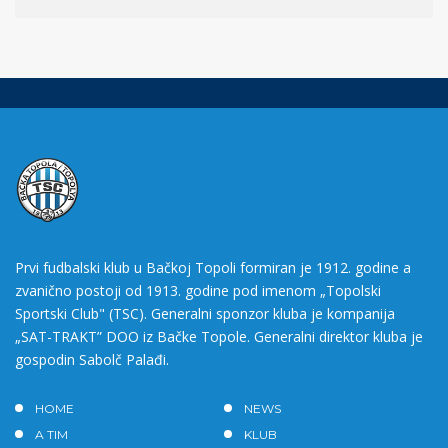
Prvi fudbalski klub u Bačkoj Topoli formiran je 1912. godine a
zvanično postoji od 1913. godine pod imenom „Topolski
Sportski Club" (TSC). Generalni sponzor kluba je kompanija
„SAT-TRAKT” DOO iz Bačke Topole. Generalni direktor kluba je
gospodin Sabolč Palađi.
HOME
NEWS
A TIM
KLUB