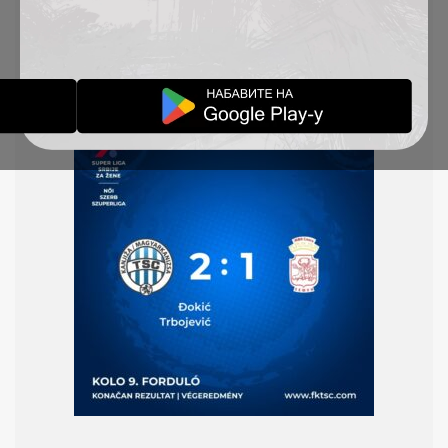
rezultatom 2:
1. Sloga je vodila posle prvog
poluvremena, ali u drugom delu igre na
ša ekipa je
preokrenula rezultat. Golove za TSC su postigle
Staša Đokić i Ivana Trbojević.