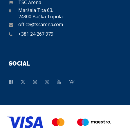
TSC Arena
Maršala Tita 63.
24300 Bačka Topola
office@tscarena.com
+381 24 267 979
SOCIAL