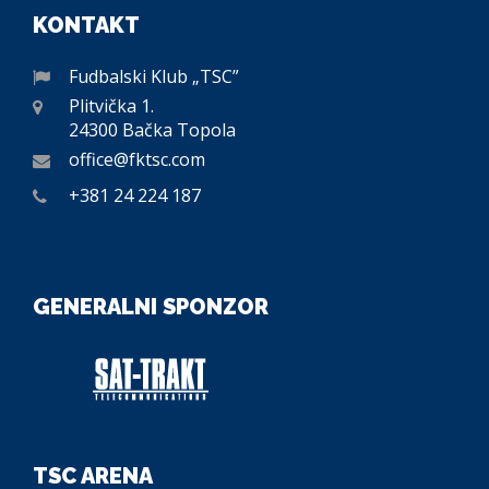
KONTAKT
Fudbalski Klub „TSC”
Plitvička 1.
24300 Bačka Topola
office@fktsc.com
+381 24 224 187
GENERALNI SPONZOR
TSC ARENA