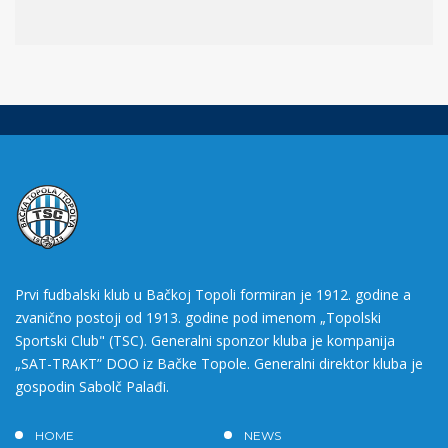
Prvi fudbalski klub u Bačkoj Topoli formiran je 1912. godine a
zvanično postoji od 1913. godine pod imenom „Topolski
Sportski Club" (TSC). Generalni sponzor kluba je kompanija
„SAT-TRAKT” DOO iz Bačke Topole. Generalni direktor kluba je
gospodin Sabolč Palađi.
HOME
NEWS