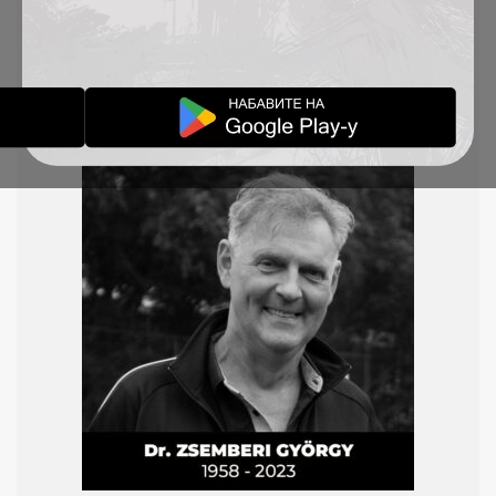
je bio njegova najveća ljubav i uvek smo rado
saslušali njegove konstruktivne predloge i kritike.
Uvek ljubazan prema svima, u svemu je bio
temeljit i istrajan.
Ostaće večno u našem sećanju!