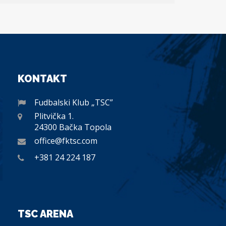
KONTAKT
Fudbalski Klub „TSC”
Plitvička 1.
24300 Bačka Topola
office@fktsc.com
+381 24 224 187
TSC ARENA