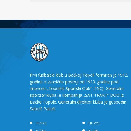
Prvi fudbalski klub u Bačkoj Topoli formiran je 1912.
godine a zvanično postoji od 1913. godine pod
imenom „Topolski Sportski Club" (TSC). Generalni
sponzor kluba je kompanija „SAT-TRAKT” DOO iz
Bačke Topole. Generalni direktor kluba je gospodin
Sabolč Palađi.
HOME
NEWS
A TIM
KLUB