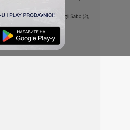
ili 5:1. Golove za TSC su postigli Sabo (2),