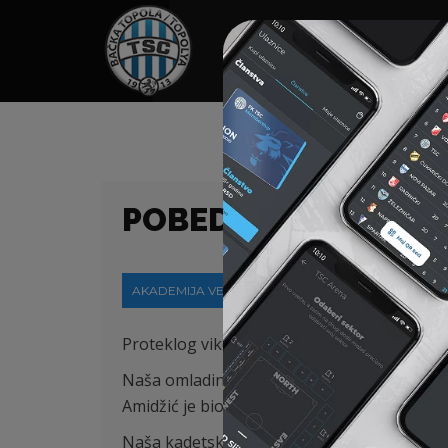
HOME
SPONZORI
N
POBEDE NAŠIH MLAĐ
AKADEMIJA VESTI
13-09-2021
Proteklog vikenda
sve
naše mlade selekcije
Na
ša omladinska ekipa je u Bačkoj Topoli u
Amidžić
je bio igrač meča. Golove za naš tim
Naša kadetska selekcija je na domaćem ter