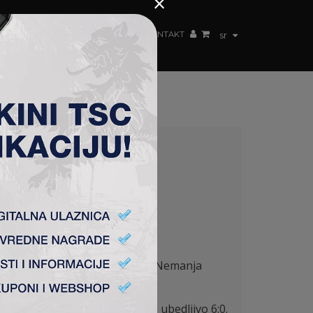
×
ŽENSKI TIM
FAN SHOP
TSC ARENA
KONTAKT
sr
a rezultatom 2:
0. Na
š golman,
Nemanja
lige – grupa sever i pobedila ubedljivo
6:
0.