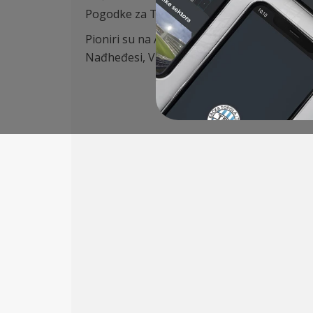
Pogodke za TSC su postigli Konja (2), Prerad
Pioniri su na Akademiji
u petom kolu Pionir
Nađheđesi
, Vujičić és Jeremić.