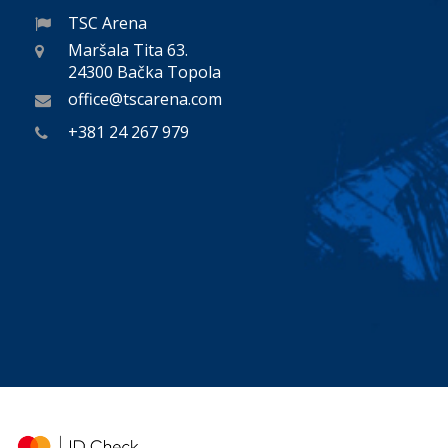
TSC Arena
Maršala Tita 63.
24300 Bačka Topola
office@tscarena.com
+381 24 267 979