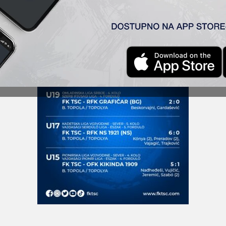
ov (2), Vajagić
i
Trajković.
ske lige Vojvodine – grupa sever
ugostili OFK Kikindu i pobed