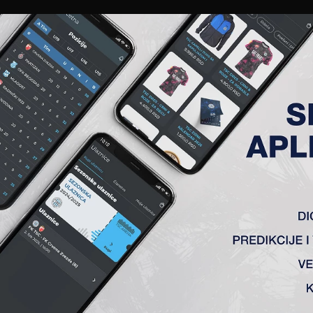
EWS
GALERIJE
A TIM
ČLANSTVO
KARTE
AKREDITACIJE
KLUB
AKADEMIJA
IH SELEKCIJA
 su
pobedile na aktualnim prvenstvenim utakmicama.
 4. kolu Omladinske lige Srbije pobedila Grafičar iz Beograd
 su postigli
Beskorvajni
i
Gardašević.
enu igrala sa RFK NS iz Novog Sada
u petom kolu Vojođanske 