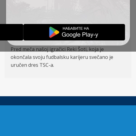
više preokreta pobedile rezultatom 5:
4. Posle
prvog poluvremena smo vodili 3:1, ali
su gosti
preokrenule rezultat, međutim na kraju smo mi
postigli pobedonosni gol u zadnjim sekundama
utakmice. Golove za naš tim su postigle Ivana
Trbojević(3), Milana Knežević i Vanja Petrović.
Pred meča našoj igračici Reki Šoti, koja je
okončala svoju fudbalsku karijeru svečano je
uručen dres TSC-a.